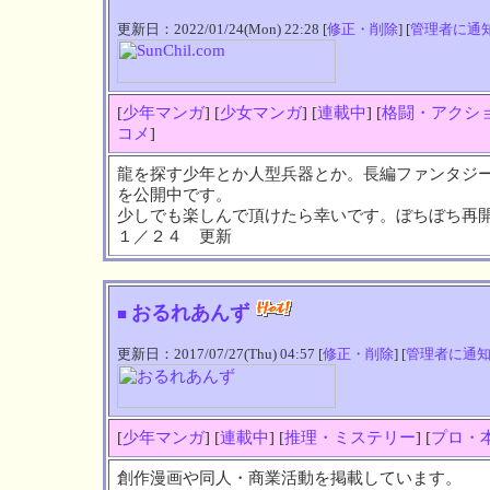
更新日：2022/01/24(Mon) 22:28 [
修正・削除
] [
管理者に通
[
少年マンガ
] [
少女マンガ
] [
連載中
] [
格闘・アクシ
コメ
]
龍を探す少年とか人型兵器とか。長編ファンタジー
を公開中です。
少しでも楽しんで頂けたら幸いです。ぼちぼち再
１／２４ 更新
おるれあんず
■
更新日：2017/07/27(Thu) 04:57 [
修正・削除
] [
管理者に通
[
少年マンガ
] [
連載中
] [
推理・ミステリー
] [
プロ・
創作漫画や同人・商業活動を掲載しています。