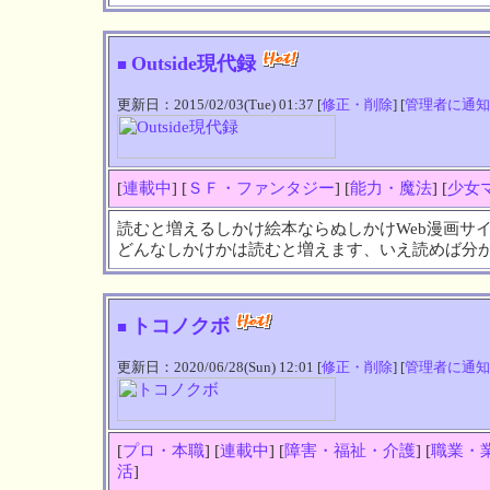
Outside現代録
■
更新日：2015/02/03(Tue) 01:37 [
修正・削除
] [
管理者に通知
[
連載中
] [
ＳＦ・ファンタジー
] [
能力・魔法
] [
少女
読むと増えるしかけ絵本ならぬしかけWeb漫画サ
どんなしかけかは読むと増えます、いえ読めば分
トコノクボ
■
更新日：2020/06/28(Sun) 12:01 [
修正・削除
] [
管理者に通知
[
プロ・本職
] [
連載中
] [
障害・福祉・介護
] [
職業・
活
]