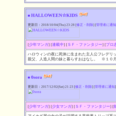
HALLOWEEN☆KIDS
■
更新日：2018/10/04(Thu) 23:28 [
修正・削除
] [
管理者に通
[
少年マンガ
] [
連載中
] [
ＳＦ・ファンタジー
] [
プロ
ハロウィンの夜に死体に生まれた主人公フレデリ
親父、人造人間の妹と暮らすおはなし。 ※１０
0sora
■
更新日：2017/12/02(Sat) 21:23 [
修正・削除
] [
管理者に通知
]
[
少年マンガ
] [
少女マンガ
] [
ＳＦ・ファンタジー
] [
アイカギ屋の女の子が活躍する異世界トリップ系