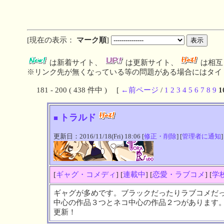
[現在の表示：
マーク順
]
は新着サイト、
は更新サイト、
は相互
※リンク先が無くなっている等の問題がある場合にはタイト
181 - 200 ( 438 件中 ) [
←前ページ
/
1
2
3
4
5
6
7
8
9
1
トラルド
■
更新日：2016/11/18(Fri) 18:06 [
修正・削除
] [
管理者に通知
]
[
ギャグ・コメディ
] [
連載中
] [
恋愛・ラブコメ
] [
学
ギャグが多めです。ブラックだったりラブコメだ
中心の作品３つとネコ中心の作品２つがあります。
更新！