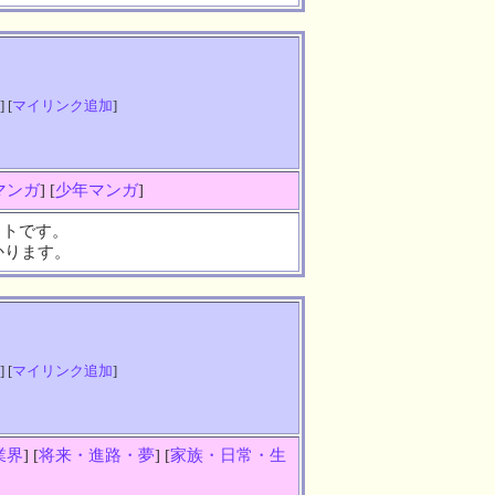
] [
マイリンク追加
]
マンガ
] [
少年マンガ
]
イトです。
かります。
] [
マイリンク追加
]
業界
] [
将来・進路・夢
] [
家族・日常・生