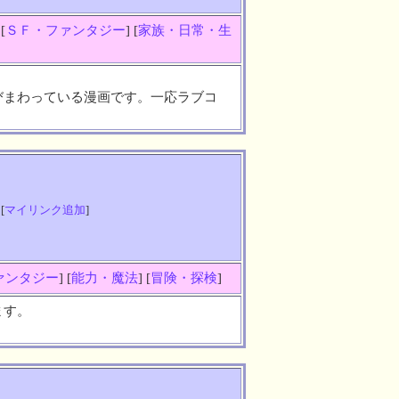
 [
ＳＦ・ファンタジー
] [
家族・日常・生
びまわっている漫画です。一応ラブコ
 [
マイリンク追加
]
ァンタジー
] [
能力・魔法
] [
冒険・探検
]
ます。