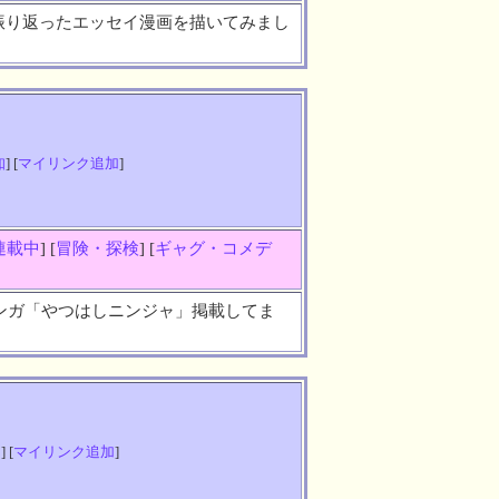
振り返ったエッセイ漫画を描いてみまし
知
] [
マイリンク追加
]
連載中
] [
冒険・探検
] [
ギャグ・コメデ
グマンガ「やつはしニンジャ」掲載してま
知
] [
マイリンク追加
]