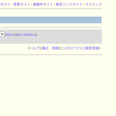
着サイト
-
更新サイト
-
連載中サイト
-
相互リンクサイト
-
マイリンク
[
More
] [
New Window
]
[
ヘルプ
] [
修正・削除
] [
このカテゴリに新規登録
]