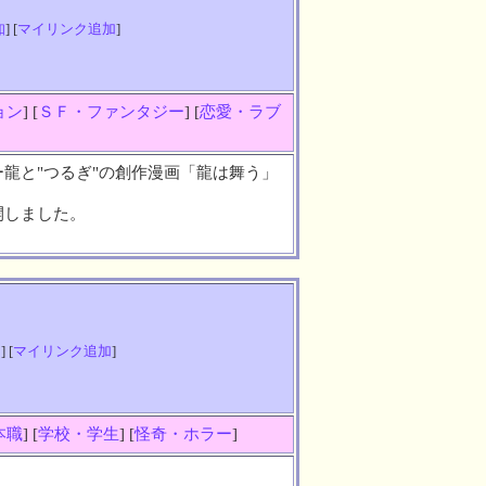
知
] [
マイリンク追加
]
ョン
] [
ＳＦ・ファンタジー
] [
恋愛・ラブ
龍と"つるぎ"の創作漫画「龍は舞う」
開しました。
知
] [
マイリンク追加
]
本職
] [
学校・学生
] [
怪奇・ホラー
]