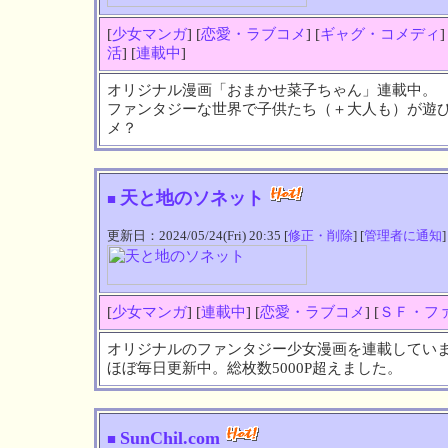
[
少女マンガ
] [
恋愛・ラブコメ
] [
ギャグ・コメディ
]
活
] [
連載中
]
オリジナル漫画「おまかせ菜子ちゃん」連載中。
ファンタジーな世界で子供たち（＋大人も）が遊
メ？
天と地のソネット
■
更新日：2024/05/24(Fri) 20:35 [
修正・削除
] [
管理者に通知
]
[
少女マンガ
] [
連載中
] [
恋愛・ラブコメ
] [
ＳＦ・フ
オリジナルのファンタジー少女漫画を連載してい
ほぼ毎日更新中。総枚数5000P超えました。
SunChil.com
■