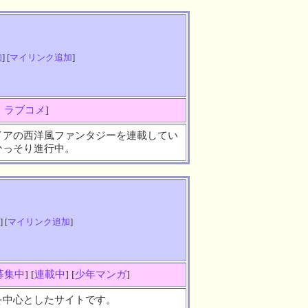
知
] [
マイリンク追加
]
・ラブコメ
]
イアの西洋風ファンタジーを連載してい
ひっそり進行中。
] [
マイリンク追加
]
募集中
] [
連載中
] [
少年マンガ
]
を中心としたサイトです。