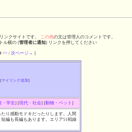
リンクサイトです。
この色
の文は管理人のコメントです。
ル横の [
管理者に通知
] リンクを押してください
0
=>
/
次ページ→
]
 [
マイリンク追加
]
校・学生
] [
現代・社会
] [
動物・ペット
]
ったり感動モドキだったりします。人間
短編も長編もあります。エリア51戦線