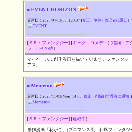
EVENT HORIZON
■
更新日：2025/04/13(Sun) 20:37 [
修正・削除
] [
管理者に通知
] [
[
ＳＦ・ファンタジー
] [
ギャグ・コメディ
] [
格闘・ア
ラー
] [
その他
]
マイペースに創作漫画を描いています。ファンタジ
アス。
Memento
■
更新日：2025/11/03(Mon) 14:00 [
修正・削除
] [
管理者に通知
] 
[
ＳＦ・ファンタジー
] [
連載中
]
創作漫画「花かご」(ブロマンス風＋和風ファンタジ