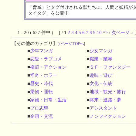
「脅威」とタグ付けされる獣たちに、人間と妖精が
タイタグ」を公開中
1 - 20 ( 637 件中 ) [ /
1
2
3
4
5
6
7
8
9
10
=>
/
次ページ→
【その他のカテゴリ】
[
↑ページTOPへ
]
■
少年マンガ
■
少女マンガ
■
恋愛・ラブコメ
■
職業・業界
■
格闘・アクション
■
ＳＦ・ファンタジー
■
怪奇・ホラー
■
趣味・遊び
■
歴史・時代
■
文化・伝統
■
乗物・運転
■
地域・観光・旅行
■
家族・日常・生活
■
将来・進路・夢
■
プロ志望
■
アシスタント
■
企画・交流
■
ノンフィクション