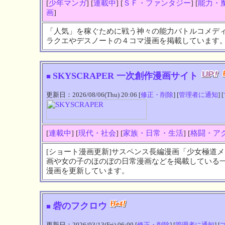
[
少年マンガ
] [
連載中
] [
ＳＦ・ファンタジー
] [
能力・
画
]
「人気」を稼ぐために戦う神々の能力バトルコメデ
ラクエやデスノートの４コマ漫画を掲載しています。★0
SKYSCRAPER 一次創作漫画サイト
■
更新日：2026/08/06(Thu) 20:06 [
修正・削除
] [
管理者に通知
] [
[
連載中
] [
現代・社会
] [
家族・日常・生活
] [
格闘・ア
[ショート漫画更新]サスペンス長編漫画「少女極道メ
画や女の子のほのぼの日常漫画などを掲載している
漫画を更新しています。
砦のフクロウ
■
更新日：2026/03/13(Fri) 06:00 [
修正・削除
] [
管理者に通知
] [