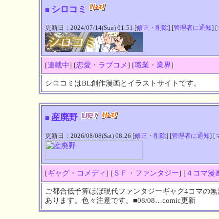
シロコミ
■
更新日：2024/07/14(Sun) 01:51 [
修正・削除
] [
管理者に通知
] [
[
連載中
] [
恋愛・ラブコメ
] [
職業・業界
]
シロコミはBL創作漫画とイラストサイトです。
産廃野
■
更新日：2026/08/08(Sat) 08:26 [
修正・削除
] [
管理者に通知
] [
[
ギャグ・コメディ
] [
ＳＦ・ファンタジー
] [
４コマ漫
ご都合低予算ほぼ現代ファンタジーギャグ4コマの無
あります。色々注意です。■08/08…comic更新