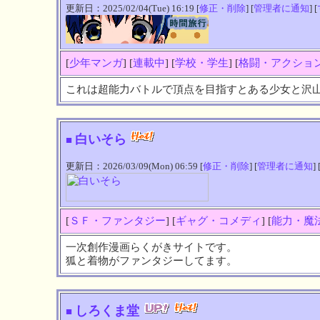
更新日：2025/02/04(Tue) 16:19 [
修正・削除
] [
管理者に通知
] [
[
少年マンガ
] [
連載中
] [
学校・学生
] [
格闘・アクショ
これは超能力バトルで頂点を目指すとある少女と沢
白いそら
■
更新日：2026/03/09(Mon) 06:59 [
修正・削除
] [
管理者に通知
] 
[
ＳＦ・ファンタジー
] [
ギャグ・コメディ
] [
能力・魔
一次創作漫画らくがきサイトです。
狐と着物がファンタジーしてます。
しろくま堂
■