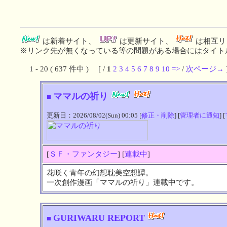
は新着サイト、
は更新サイト、
は相互リ
※リンク先が無くなっている等の問題がある場合にはタイトル
1 - 20 ( 637 件中 ) [ /
1
2
3
4
5
6
7
8
9
10
=>
/
次ページ→
ママルの祈り
■
更新日：2026/08/02(Sun) 00:05 [
修正・削除
] [
管理者に通知
] [
[
ＳＦ・ファンタジー
] [
連載中
]
花咲く青年の幻想耽美空想譚。
一次創作漫画「ママルの祈り」連載中です。
GURIWARU REPORT
■