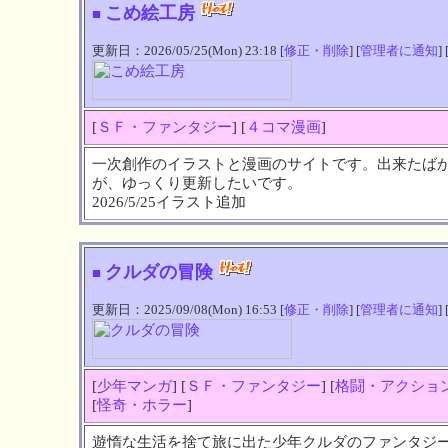
こめ絵工房
■
更新日：2026/05/25(Mon) 23:18 [
修正・削除
] [
管理者に通知
] 
[
ＳＦ・ファンタジー
] [
４コマ漫画
]
一次創作のイラストと漫画のサイトです。出来たば
が、ゆっくり更新したいです。
2026/5/25イラスト追加
クルダの冒険
■
更新日：2025/09/08(Mon) 16:53 [
修正・削除
] [
管理者に通知
] 
[
少年マンガ
] [
ＳＦ・ファンタジー
] [
格闘・アクショ
[
怪奇・ホラー
]
遊惰な生活を捨て旅に出た少年クルダのファンタジ