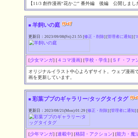
【11/3 創作漫画“花かご” 番外編 後編 公開しま
羊飼いの庭
■
更新日：2023/09/08(Fri) 21:55 [
修正・削除
] [
管理者に通知
] [
[
少女マンガ
] [
４コマ漫画
] [
学校・学生
] [
ＳＦ・ファ
オリジナルイラスト中心よろずサイト。ウェブ漫画
画を更新しています。
彩葉ププのギャラリー/タッグタイタグ
■
更新日：2023/08/21(Mon) 01:29 [
修正・削除
] [
管理者に通知
] 
[
少年マンガ
] [
連載中
] [
格闘・アクション
] [
能力・魔