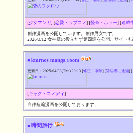
[
少女マンガ
] [
恋愛・ラブコメ
] [
怪奇・ホラー
] [
連載
創作漫画を公開しています。創作男女です。
2026/3/12 女神様の役立たず第四話を公開、サイ
kmrnos manga room
■
更新日：2025/04/03(Thu) 20:13 [
修正・削除
] [
管理者に通知
] [
[
ギャグ・コメディ
]
自作短編漫画を公開しております。
時間旅行
■