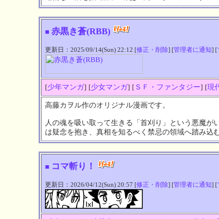
赤黒き蒼(RBB)
■
更新日：2025/09/14(Sun) 22:12 [
修正・削除
] [
管理者に通知
] [
[
少年マンガ
] [
少女マンガ
] [
ＳＦ・ファンタジー
] [
現
高藤カヲル作のオリジナル漫画です。
人の魂を吸い取って生きる「首刈り」という悪魔が
は疑念を抱き、真相を知るべく禁忌の領域へ踏み込
コマ斬り！
■
更新日：2026/04/12(Sun) 20:57 [
修正・削除
] [
管理者に通知
] [