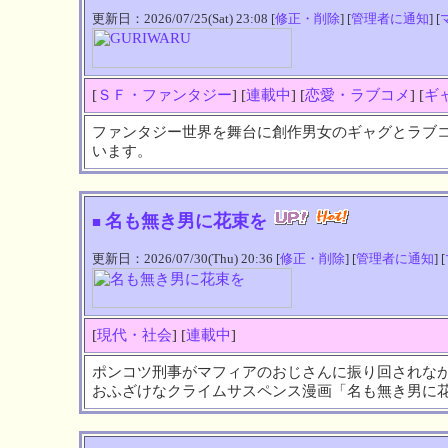
更新日：2026/07/25(Sat) 23:08 [
修正・削除
] [
管理者に通知
] [
[
ＳＦ・ファンタジー
] [
連載中
] [
恋愛・ラブコメ
] [
ギ
ファンタジー世界を舞台に創作男女のギャグとラブ
います。
名も無き男に花束を
■
更新日：2026/07/30(Thu) 20:36 [
修正・削除
] [
管理者に通知
] [
[
現代・社会
] [
連載中
]
ポンコツ刑事がマフィアのおじさんに振り回されな
おふざけなクライムサスペンス漫画「名も無き男に