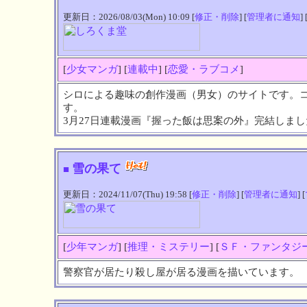
更新日：2026/08/03(Mon) 10:09 [
修正・削除
] [
管理者に通知
] 
[
少女マンガ
] [
連載中
] [
恋愛・ラブコメ
]
シロによる趣味の創作漫画（男女）のサイトです。
す。
3月27日連載漫画『握った飯は思案の外』完結しまし
雪の果て
■
更新日：2024/11/07(Thu) 19:58 [
修正・削除
] [
管理者に通知
] [
[
少年マンガ
] [
推理・ミステリー
] [
ＳＦ・ファンタジ
警察官が居たり殺し屋が居る漫画を描いています。