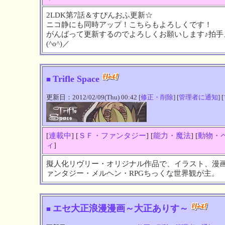
2LDK第7話＆すぴんおふ更新☆
ニコ静にも同時アップ！こちらもよろしくです！
がんばって更新するのでよろしくお願いします♪拍手
(^o^)／
Trifle Space
■
更新日：2012/02/09(Thu) 00:42 [
修正・削除
] [
管理者に通知
] [
[
連載中
] [
ＳＦ・ファンタジー
] [
能力・魔法
] [
動物・
ィ
]
擬人化リヴリー・オリジナル作品で、イラスト、漫
ァンタジー・メルヘン・RPGちっくな世界観が主。
エセ大正浪漫漫画～大正ありす～
■