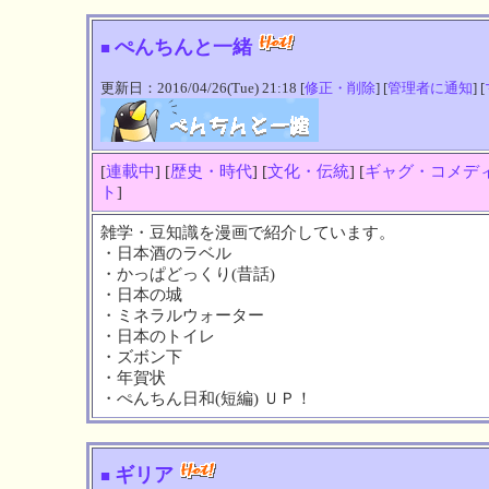
ぺんちんと一緒
■
更新日：2016/04/26(Tue) 21:18 [
修正・削除
] [
管理者に通知
] [
[
連載中
] [
歴史・時代
] [
文化・伝統
] [
ギャグ・コメデ
ト
]
雑学・豆知識を漫画で紹介しています。
・日本酒のラベル
・かっぱどっくり(昔話)
・日本の城
・ミネラルウォーター
・日本のトイレ
・ズボン下
・年賀状
・ぺんちん日和(短編) ＵＰ！
ギリア
■