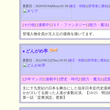
更新日：2020/05/04(Mon) 03:39 [
修正・削除
] [
管理者に通知
] 
[
その他
] [
連載中
] [
ＳＦ・ファンタジー
] [
能力・魔法
]
登場人物全員が主人公の漫画を描いてます。
どんがめ亭
■
更新日：2022/09/22(Thu) 18:05 [
修正・削除
] [
管理者に通知
] [
[
少年マンガ
] [
連載中
] [
歴史・時代
] [
能力・魔法
] [
恋
主に十九世紀の日本を舞台にした似非日本近代史漫
かがズレてる困った人達が多数出演。【10/25 明
第一話「蛮勇演説」更新】