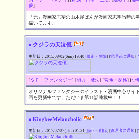
夢
]
「元」漫画家志望の山木屋ばんが漫画家志望当時の事
描いてます。
クジラの天泣儀
■
更新日：2015/08/02(Sun) 19:40 [
修正・削除
] [
管理者に通知
] [
[
ＳＦ・ファンタジー
] [
能力・魔法
] [
冒険・探検
] [
少
オリジナルファンタジーのイラスト・漫画中心サイ
画を更新中です。ただいま第11話連載中！！
KingbeeMelancholic
■
更新日：2017/07/27(Thu) 01:31 [
修正・削除
] [
管理者に通知
] [