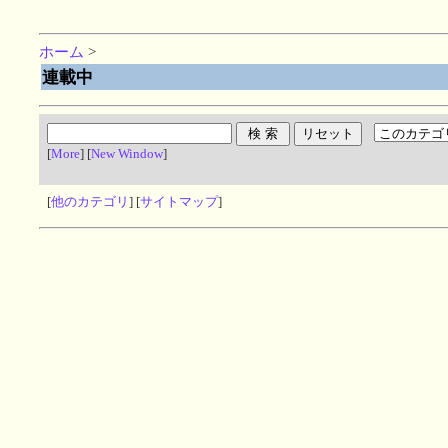
ホーム
>
連載中
[
More
] [
New Window
]
[
他のカテゴリ
] [
サイトマップ
]