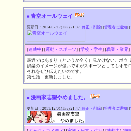
青空オールウェイ
■
更新日：2014/07/17(Thu) 21:37 [
修正・削除
] [
管理者に通知
] [
[
連載中
] [
運動・スポーツ
] [
学校・学生
] [
職業・業界
]
最近ではあまり（というか全く）見かけない、ボウ
娯楽のイメージが強いですがスポーツとしてもオモ
それをぜひ伝えたいのです。
第七話 更新しました。
漫画家志望やめました。
■
更新日：2011/12/01(Thu) 21:47 [
修正・削除
] [
管理者に通知
] [
[
ギャグ・コメディ
] [
家族・日常・生活
] [
連載中
] [
趣