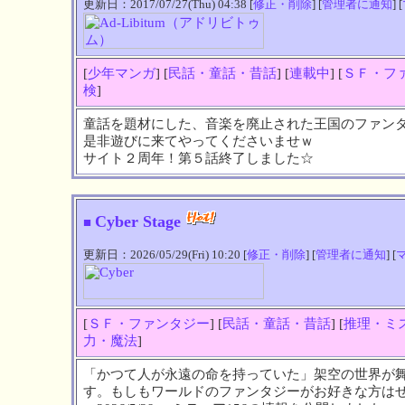
更新日：2017/07/27(Thu) 04:38 [
修正・削除
] [
管理者に通知
] [
[
少年マンガ
] [
民話・童話・昔話
] [
連載中
] [
ＳＦ・フ
検
]
童話を題材にした、音楽を廃止された王国のファン
是非遊びに来てやってくださいませｗ
サイト２周年！第５話終了しました☆
Cyber Stage
■
更新日：2026/05/29(Fri) 10:20 [
修正・削除
] [
管理者に通知
] [
[
ＳＦ・ファンタジー
] [
民話・童話・昔話
] [
推理・ミ
力・魔法
]
「かつて人が永遠の命を持っていた」架空の世界が
す。もしもワールドのファンタジーがお好きな方は