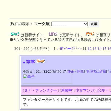
[現在の表示：
マーク順
]
は新着サイト、
は更新サイト、
は相互リ
※リンク先が無くなっている等の問題がある場合にはタイトル
201 - 220 ( 438 件中 ) [
←前ページ
/
<=
11
12
13
14
15
1
華亭
■
更新日：2014/12/26(Fri) 00:17 [
修正・削除
] [
管理者に通知
] [
[
ＳＦ・ファンタジー
] [
連載中
] [
少女マンガ
] [
恋愛・
ファンタジー漫画サイトです。お城の中での恋愛模
す。