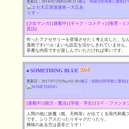
更新日：2014/02/28(Fri) 00:21 [
修正・削除
] [
管理者に通知
] [
[
少女マンガ
] [
連載中
] [
ギャグ・コメディ
] [
推理・ミ
昔話
]
作ったアクセサリーを登場させたく考え出した、な
漫画です(^^;)いまいち設定を活かしきれていません
茶番な内容ですが楽しんでいただければ幸いです。
SOMETHING BLUE
■
更新日：2017/07/27(Thu) 02:30 [
修正・削除
] [
管理者に通知
] [
[
連載中
] [
能力・魔法
] [
学校・学生
] [
ＳＦ・ファンタ
人間の他に妖魔（狐、天狗等）が出てくる現代和風
です。シリアスだったりギャグだったり。
興味のある方は是非どうぞ！