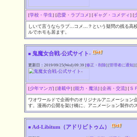
[
学校・学生
] [
恋愛・ラブコメ
] [
ギャグ・コメディ
] [
しいて言うならラブ…コメ…？という疑問の残る高
ルでホモも居ます。
鬼魔女合戦-公式サイト-
■
更新日：2019/09/25(Wed) 09:39 [
修正・削除
] [
管理者に通知
] [
[
少年マンガ
] [
連載中
] [
能力・魔法
] [
企画・交流
] [
Ｓ
ワオワールドで企画中のオリジナルアニメーション
す。漫画の公開を架け橋に、アニメーション製作の
Ad-Libitum（アドリビトゥム）
■