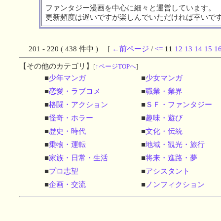
ファンタジー漫画を中心に細々と運営しています。
更新頻度は遅いですが楽しんでいただければ幸いで
201 - 220 ( 438 件中 ) [
←前ページ
/
<=
11
12
13
14
15
1
【その他のカテゴリ】
[
↑ページTOPへ
]
■
少年マンガ
■
少女マンガ
■
恋愛・ラブコメ
■
職業・業界
■
格闘・アクション
■
ＳＦ・ファンタジー
■
怪奇・ホラー
■
趣味・遊び
■
歴史・時代
■
文化・伝統
■
乗物・運転
■
地域・観光・旅行
■
家族・日常・生活
■
将来・進路・夢
■
プロ志望
■
アシスタント
■
企画・交流
■
ノンフィクション