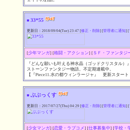
33*55
■
更新日：2018/09/04(Tue) 23:47 [
修正・削除
] [
管理者に通知
] [
[
少年マンガ
] [
格闘・アクション
] [
ＳＦ・ファンタジ
『どんな願いも叶える神水晶（ゴッドクリスタル）
ストーンファンタジー物語。不定期連載中。
【『Piece11.水の都ウィンラージャ』 更新スター
ぶぶっくす
■
更新日：2017/07/27(Thu) 04:29 [
修正・削除
] [
管理者に通知
] [
[
少女マンガ
] [
恋愛・ラブコメ
] [
仕事募集中
] [
学校・