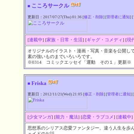
こころサークル
■
更新日：2017/07/27(Thu) 01:36 [
修正・削除
] [
管理者に通知
] [
[
連載中
] [
家族・日常・生活
] [
ギャグ・コメディ
] [
現
オリジナルのイラスト・漫画・写真・音楽を公開し
素の強いものまでいろいろです。
※0314 コミックエッセイ「運動 その１」更新※
Friska
■
更新日：2012/11/21(Wed) 21:05 [
修正・削除
] [
管理者に通知
] [
[
少女マンガ
] [
能力・魔法
] [
恋愛・ラブコメ
] [
連載中
]
思想系のシリアス恋愛ファンタジー。違う人生を歩
ェイドのお話。