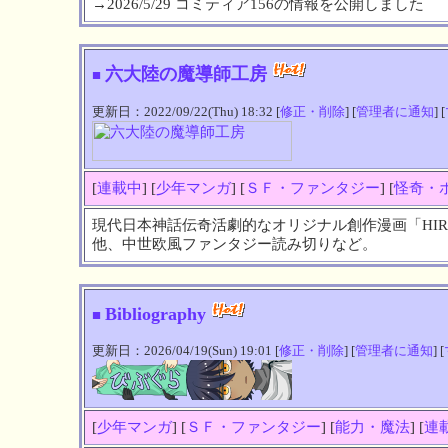
→2026/5/29 コミティア156の情報を公開しました
六大陸の魔導師工房
■
更新日：2022/09/22(Thu) 18:32 [
修正・削除
] [
管理者に通知
] [
[
連載中
] [
少年マンガ
] [
ＳＦ・ファンタジー
] [
怪奇・
現代日本神話伝奇活劇的なオリジナル創作漫画「HIRU
他、中世欧風ファンタジー読み切りなど。
Bibliography
■
更新日：2026/04/19(Sun) 19:01 [
修正・削除
] [
管理者に通知
] [
[
少年マンガ
] [
ＳＦ・ファンタジー
] [
能力・魔法
] [
連