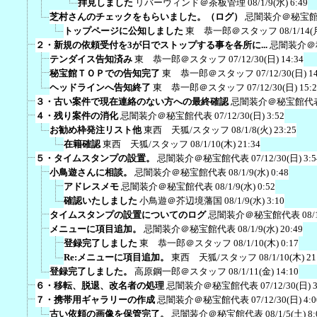
拝見しました
リバーウィンド＠茶板管理
08/1/9(水) 6:49
芝村さんのチェックをもらいました。（ログ）
忌闇装介＠秘宝
トップページに公知しました
東 恭一郎＠スタッフ
08/1/14(
２・新規の依頼受付を3が日でストップする事を各所に...
忌闇装介＠
テンダイス告知済み
東 恭一郎＠スタッフ
07/12/30(日) 14:34
秘宝館ＴＯＰでの告知完了
東 恭一郎＠スタッフ
07/12/30(日) 1
ヘッドラインへ告知終了
東 恭一郎＠スタッフ
07/12/30(日) 15:
３・古い案件で現在連絡のない方への最終確認
忌闇装介＠秘宝館代
４・残り案件の消化
忌闇装介＠秘宝館代表
07/12/30(日) 3:52
お勧め枠発注リスト他
東西 天狐/スタッフ
08/1/8(火) 23:25
在籍確認
東西 天狐/スタッフ
08/1/10(木) 21:34
５・タイムスタンプの設置。
忌闇装介＠秘宝館代表
07/12/30(日) 3:5
小鳥遊さんに相談。
忌闇装介＠秘宝館代表
08/1/9(水) 0:48
アドレスメモ
忌闇装介＠秘宝館代表
08/1/9(水) 0:52
確認いたしました
小鳥遊＠芥辺境藩国
08/1/9(水) 3:10
タイムスタンプの設置についてのログ
忌闇装介＠秘宝館代表
08/
メニューに項目追加。
忌闇装介＠秘宝館代表
08/1/9(水) 20:49
登録完了しました
東 恭一郎＠スタッフ
08/1/10(木) 0:17
Re:メニューに項目追加。
東西 天狐/スタッフ
08/1/10(木) 21
登録完了しました。
高原鋼一郎＠スタッフ
08/1/11(金) 14:10
６・移転、脱退、改名者の処理
忌闇装介＠秘宝館代表
07/12/30(日) 
７・携帯用ギャラリーの作成
忌闇装介＠秘宝館代表
07/12/30(日) 4:0
古い依頼の画像を保管完了。
忌闇装介＠秘宝館代表
08/1/5(土) 8: