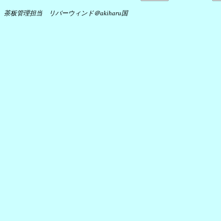
茶板管理担当 リバーウィンド＠akiharu国