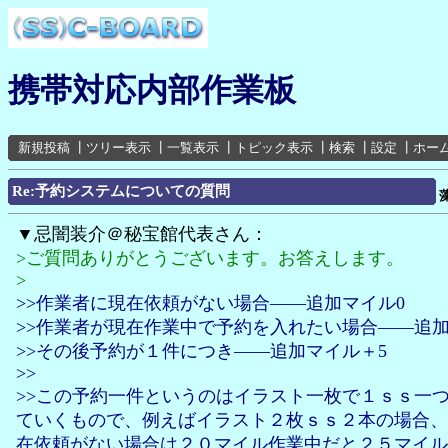
携帯対応内部作業板
新規投稿
┃
ツリー表示
┃
一覧表示
┃
トピック表示
┃
検索
┃
設定
┃
ホー
Re:予約システムについての質問
▼忌闇装介＠秘宝館代表さん：
>ご質問ありがとうございます。お答えします。
>
>>作業者に現在依頼がない場合――追加マイル0
>>作業者が現在作業中で予約を入れたい場合――追加
>>その後予約が１件につき――追加マイル＋5
>>
>>この予約一件というのはイラスト一枚で１ｓｓ一
ていくもので、例えばイラスト２枚ｓｓ２本の場合、
在依頼がない場合は２０マイル作業中だと２５マイル