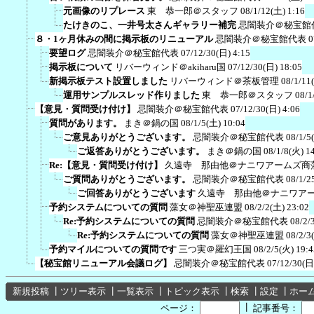
元画像のリプレース
東 恭一郎＠スタッフ
08/1/12(土) 1:16
たけきのこ、一井号太さんギャラリー補完
忌闇装介＠秘宝館
８・1ヶ月休みの間に掲示板のリニューアル
忌闇装介＠秘宝館代表
0
要望ログ
忌闇装介＠秘宝館代表
07/12/30(日) 4:15
掲示板について
リバーウィンド＠akiharu国
07/12/30(日) 18:05
新掲示板テスト設置しました
リバーウィンド＠茶板管理
08/1/11
運用サンプルスレッド作りました
東 恭一郎＠スタッフ
08/1
【意見・質問受け付け】
忌闇装介＠秘宝館代表
07/12/30(日) 4:06
質問があります。
まき＠鍋の国
08/1/5(土) 10:04
ご意見ありがとうございます。
忌闇装介＠秘宝館代表
08/1/5
ご返答ありがとうございます。
まき＠鍋の国
08/1/8(火) 1
Re:【意見・質問受け付け】
久遠寺 那由他＠ナニワアームズ商
ご質問ありがとうございます。
忌闇装介＠秘宝館代表
08/1/2
ご回答ありがとうございます
久遠寺 那由他＠ナニワア
予約システムについての質問
藻女＠神聖巫連盟
08/2/2(土) 23:02
Re:予約システムについての質問
忌闇装介＠秘宝館代表
08/2/
Re:予約システムについての質問
藻女＠神聖巫連盟
08/2/3
予約マイルについての質問です
三つ実＠羅幻王国
08/2/5(火) 19:4
【秘宝館リニューアル会議ログ】
忌闇装介＠秘宝館代表
07/12/30(日
新規投稿
┃
ツリー表示
┃
一覧表示
┃
トピック表示
┃
検索
┃
設定
┃
ホー
┃
ページ：
記事番号：