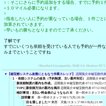
>：そこにさらに予約追加をする場合、すでに予約１
+１０マイル必要になります。
>
>指名したい人に予約が重なっている場合、１件ごと
加算されていきます。
>早いもの勝ちとなりますのでご了承ください。
了解です
すでにいくつも依頼を受けている人でも予約が一件な
ルまでということですね
<Mozilla/4.0 (compatible; MSIE 6.0; Windows NT 5
▼
【秘宝館システム改善にともなう作業スレッド】
忌闇装介＠秘宝館代
１・依頼システムの改良（予約制度、古い案件対応）
忌闇装介＠秘
新依頼制度の案内を作成。
忌闇装介＠秘宝館代表
07/12/30(日) 1
TOPに新依頼方法の案内を掲示
忌闇装介＠秘宝館代表
07/12/30(
検討事項：支払い料金表のようなもの
東 恭一郎＠スタッフ
07/
説明書
東 恭一郎＠スタッフ
08/1/7(月) 20:36
目を通しましたー
東西 天狐/スタッフ
08/1/8(火) 21:00