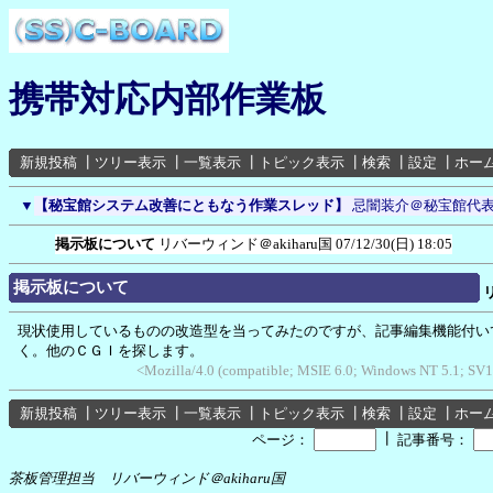
携帯対応内部作業板
新規投稿
┃
ツリー表示
┃
一覧表示
┃
トピック表示
┃
検索
┃
設定
┃
ホー
▼
【秘宝館システム改善にともなう作業スレッド】
忌闇装介＠秘宝館代
掲示板について
リバーウィンド＠akiharu国
07/12/30(日) 18:05
掲示板について
現状使用しているものの改造型を当ってみたのですが、記事編集機能付い
く。他のＣＧＩを探します。
<Mozilla/4.0 (compatible; MSIE 6.0; Windows NT 5.1; SV
新規投稿
┃
ツリー表示
┃
一覧表示
┃
トピック表示
┃
検索
┃
設定
┃
ホー
┃
ページ：
記事番号：
茶板管理担当 リバーウィンド＠akiharu国