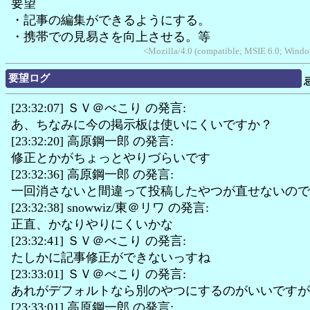
要望
・記事の編集ができるようにする。
・携帯での見易さを向上させる。等
<Mozilla/4.0 (compatible; MSIE 6.0; Wind
要望ログ
[23:32:07] ＳＶ＠べこり の発言:
あ、ちなみに今の掲示板は使いにくいですか？
[23:32:20] 高原鋼一郎 の発言:
修正とかがちょっとやりづらいです
[23:32:36] 高原鋼一郎 の発言:
一回消さないと間違って投稿したやつが直せないので
[23:32:38] snowwiz/東＠リワ の発言:
正直、かなりやりにくいかな
[23:32:41] ＳＶ＠べこり の発言:
たしかに記事修正ができないっすね
[23:33:01] ＳＶ＠べこり の発言:
あれがデフォルトなら別のやつにするのがいいですが
[23:33:01] 高原鋼一郎 の発言: