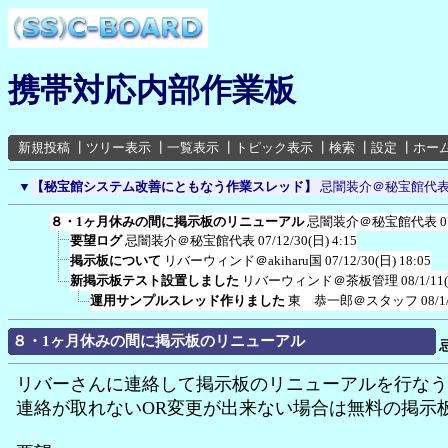
携帯対応内部作業板
新規投稿
┃
ツリー表示
┃
一覧表示
┃
トピック表示
┃
検索
┃
設定
┃
ホー
▼
【秘宝館システム改善にともなう作業スレッド】
忌闇装介＠秘宝館代
８・1ヶ月休みの間に掲示板のリニューアル
忌闇装介＠秘宝館代表
0
要望ログ
忌闇装介＠秘宝館代表
07/12/30(日) 4:15
掲示板について
リバーウィンド＠akiharu国
07/12/30(日) 18:05
新掲示板テスト設置しました
リバーウィンド＠茶板管理
08/1/11
運用サンプルスレッド作りました
東 恭一郎＠スタッフ
08/1
８・1ヶ月休みの間に掲示板のリニューアル
リバーさんに連絡して掲示板のリニューアルを行なう
連絡が取れないOR変更が出来ない場合は無料の掲示