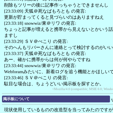
削除もツリーの後に記事作っちゃうとできませんし
[23:33:09] 天狐＠死なばもろとも の発言:
更新が貯まってくると見づらいのはありますねえ
[23:33:18] snowwiz/東＠リワ の発言:
ちょっと記事が増えると携帯から見えないとかいう話
ますし
[23:33:29] ＳＶ＠べこり の発言:
そのへんもリバーさんに連絡とって検討するのがいい
[23:33:37] 天狐＠死なばもろとも の発言:
あー、確かに携帯からは何が何やらですね
[23:33:44] snowwiz/東＠リワ の発言:
Webforamみたいに、新着ログを追う機能とかほしい
[23:33:46] ＳＶ＠べこり の発言:
駄目な場合は、ちょうどいい掲示板を探すとか。
<Mozilla/4.0 (compatible; MSIE 6.0; Wind
掲示板について
現状使用しているものの改造型を当ってみたのですが