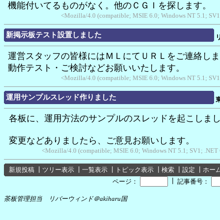
機能付いてるものがなく。他のＣＧＩを探します。
<Mozilla/4.0 (compatible; MSIE 6.0; Windows NT 5.1; SV
新掲示板テスト設置しました
運営スタッフの皆様にはＭＬにてＵＲＬをご連絡しま
動作テスト・ご検討などお願いいたします。
<Mozilla/4.0 (compatible; MSIE 6.0; Windows NT 5.1; SV
運用サンプルスレッド作りました
各板に、運用方法のサンプルのスレッドを起こしま
変更などありましたら、ご意見お願いします。
<Mozilla/4.0 (compatible; MSIE 6.0; Windows NT 5.1; SV1; .NET 
新規投稿
┃
ツリー表示
┃
一覧表示
┃
トピック表示
┃
検索
┃
設定
┃
ホー
┃
ページ：
記事番号：
茶板管理担当 リバーウィンド＠akiharu国