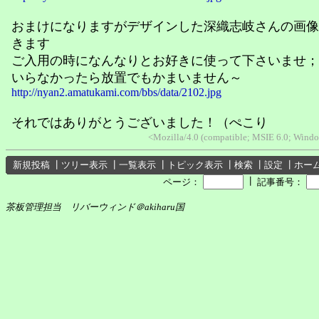
おまけになりますがデザインした深織志岐さんの画像
きます
ご入用の時になんなりとお好きに使って下さいませ；
いらなかったら放置でもかまいません～
http://nyan2.amatukami.com/bbs/data/2102.jpg
それではありがとうございました！（ぺこり
<Mozilla/4.0 (compatible; MSIE 6.0; Win
新規投稿
┃
ツリー表示
┃
一覧表示
┃
トピック表示
┃
検索
┃
設定
┃
ホー
┃
ページ：
記事番号：
茶板管理担当 リバーウィンド＠akiharu国