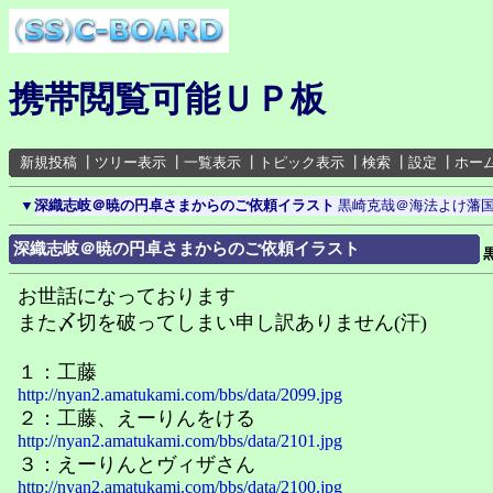
携帯閲覧可能ＵＰ板
新規投稿
┃
ツリー表示
┃
一覧表示
┃
トピック表示
┃
検索
┃
設定
┃
ホー
▼
深織志岐＠暁の円卓さまからのご依頼イラスト
黒崎克哉＠海法よけ藩
深織志岐＠暁の円卓さまからのご依頼イラスト
お世話になっております
また〆切を破ってしまい申し訳ありません(汗)
１：工藤
http://nyan2.amatukami.com/bbs/data/2099.jpg
２：工藤、えーりんをける
http://nyan2.amatukami.com/bbs/data/2101.jpg
３：えーりんとヴィザさん
http://nyan2.amatukami.com/bbs/data/2100.jpg