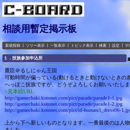
相談用暫定掲示板
新規投稿
┃
ツリー表示
┃
一覧表示
┃
トピック表示
┃
検索
┃
設定
┃
T
１．技族参加申込所
鷹臣＠るしにゃん王国
可動時間が偏っている(動けるときと動けないときの差
へっぽこ技族ですが、どうぞよろしくお願いいたしま
>見本絵URL
http://gamechaki.kotonet.com/pict/parade/parade1-1.jpg
http://gamechaki.kotonet.com/pict/parade/parade1-2.jpg
http://gamechaki.kotonet.com/pict/id-human/i_dress06-1.jp
上から下へ新しいものとなります。一番最後のは人物
ました。