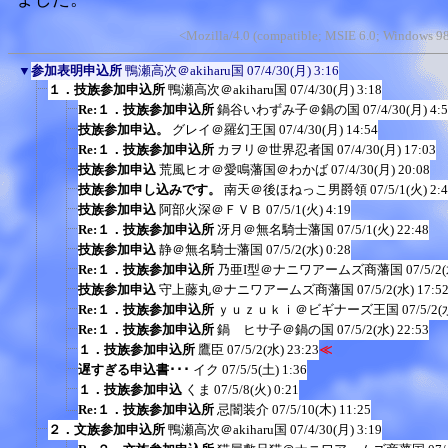
<Mozilla/4.0 (compatible; MSIE 6.0; Windows 9
▼
参加表明申込所
鴨瀬高次＠akiharu国
07/4/30(月) 3:16
１．技族参加申込所
鴨瀬高次＠akiharu国
07/4/30(月) 3:18
Re:１．技族参加申込所
鍋谷いわずみ子＠鍋の国
07/4/30(月) 4:
技族参加申込。
グレイ＠羅幻王国
07/4/30(月) 14:54
Re:１．技族参加申込所
カヲリ＠世界忍者国
07/4/30(月) 17:03
技族参加申込
荒風ヒオ＠愛鳴藩国＠わかば
07/4/30(月) 20:08
技族参加申し込みです。
南天＠後ほねっこ男爵領
07/5/1(火) 2:
技族参加申込
阿部火深＠ＦＶＢ
07/5/1(火) 4:19
Re:１．技族参加申込所
冴月＠無名騎士藩国
07/5/1(火) 22:48
技族参加申込
静＠無名騎士藩国
07/5/2(水) 0:28
Re:１．技族参加申込所
乃亜I型＠ナニワアームズ商藩国
07/5/2
技族参加申込
守上藤丸＠ナニワアームズ商藩国
07/5/2(水) 17:5
Re:１．技族参加申込所
ｙｕｚｕｋｉ＠ビギナーズ王国
07/5/2(
Re:１．技族参加申込所
鍋 ヒサ子＠鍋の国
07/5/2(水) 22:53
１．技族参加申込所
鷹臣
07/5/2(水) 23:23
≪
遅すぎる申込書･･･
イク
07/5/5(土) 1:36
１．技族参加申込
くま
07/5/8(火) 0:21
Re:１．技族参加申込所
忌闇装介
07/5/10(木) 11:25
２．文族参加申込所
鴨瀬高次＠akiharu国
07/4/30(月) 3:19