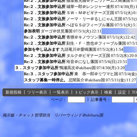
Re:２．文族参加申込所
猫屋敷兄猫＠ナニワアームズ商藩国
07/
Re:２．文族参加申込所
城華一郎＠レンジャー連邦
07/4/30(月) 
Re:２．文族参加申込所
ＳＷ－Ｍ＠ビギナーズ王国
07/5/1(火) 0
Re:２．文族参加申込所
ノーマ・リー＠るしにゃん王国
07/5/1(
Re:２．文族参加申込所
へぽＧＳ@フィーブル藩国
07/5/1(火) 5:
参加表明
ダーゴ＠伏見藩国
07/5/1(火) 22:11
Re:２．文族参加申込所
青狸＠キノウツン藩国
07/5/1(火) 22:42
Re:２．文族参加申込所
刻生・Ｆ・悠也＠フィーブル藩国
07/5/
参加を申し込みます
九頭竜川＠愛鳴藩国
07/5/2(水) 1:54
Re:２．文族参加申込所
タルク＠ビギナーズ王国
07/5/2(水) 20:
Re:２．文族参加申込所
玲音＠になし藩国
07/5/6(日) 23:51
３．スタッフ参加申込所
鴨瀬高次＠akiharu国
07/4/30(月) 3:20
Re:３．スタッフ参加申込所
東 恭一郎＠リワマヒ国
07/5/4(金)
スタッフ募集一時停止。
忌闇装介＠akiharu国
07/5/11(金) 11:27
新規投稿
┃
ツリー表示
┃
一覧表示
┃
トピック表示
┃
検索
┃
設定
┃
T
┃
ページ：
記事番号：
掲示板・チャット管理担当 リバーウィンド＠akiharu国