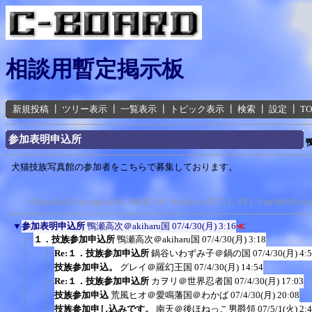
相談用暫定掲示板
新規投稿
┃
ツリー表示
┃
一覧表示
┃
トピック表示
┃
検索
┃
設定
┃
T
参加表明申込所
犬猫技族写真館の参加者をこちらで募集しております。
<Mozilla/4.0 (compatible; MSIE 6.0; Windows NT 5.1; SV1; FunWebProduc
▼
参加表明申込所
鴨瀬高次＠akiharu国
07/4/30(月) 3:16
≪
１．技族参加申込所
鴨瀬高次＠akiharu国
07/4/30(月) 3:18
Re:１．技族参加申込所
鍋谷いわずみ子＠鍋の国
07/4/30(月) 4:
技族参加申込。
グレイ＠羅幻王国
07/4/30(月) 14:54
Re:１．技族参加申込所
カヲリ＠世界忍者国
07/4/30(月) 17:03
技族参加申込
荒風ヒオ＠愛鳴藩国＠わかば
07/4/30(月) 20:08
技族参加申し込みです。
南天＠後ほねっこ男爵領
07/5/1(火) 2: