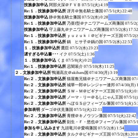
技族参加申込
阿部火深＠ＦＶＢ
07/5/1(火) 4:19
Re:１．技族参加申込所
冴月＠無名騎士藩国
07/5/1(火) 22:48
技族参加申込
静＠無名騎士藩国
07/5/2(水) 0:28
Re:１．技族参加申込所
乃亜I型＠ナニワアームズ商藩国
07/5/2
技族参加申込
守上藤丸＠ナニワアームズ商藩国
07/5/2(水) 17:5
Re:１．技族参加申込所
ｙｕｚｕｋｉ＠ビギナーズ王国
07/5/2(
Re:１．技族参加申込所
鍋 ヒサ子＠鍋の国
07/5/2(水) 22:53
１．技族参加申込所
鷹臣
07/5/2(水) 23:23
遅すぎる申込書･･･
イク
07/5/5(土) 1:36
１．技族参加申込
くま
07/5/8(火) 0:21
Re:１．技族参加申込所
忌闇装介
07/5/10(木) 11:25
２．文族参加申込所
鴨瀬高次＠akiharu国
07/4/30(月) 3:19
Re:２．文族参加申込所
猫屋敷兄猫＠ナニワアームズ商藩国
07/
Re:２．文族参加申込所
城華一郎＠レンジャー連邦
07/4/30(月) 
Re:２．文族参加申込所
ＳＷ－Ｍ＠ビギナーズ王国
07/5/1(火) 0
Re:２．文族参加申込所
ノーマ・リー＠るしにゃん王国
07/5/1(
Re:２．文族参加申込所
へぽＧＳ@フィーブル藩国
07/5/1(火) 5:
参加表明
ダーゴ＠伏見藩国
07/5/1(火) 22:11
Re:２．文族参加申込所
青狸＠キノウツン藩国
07/5/1(火) 22:42
Re:２．文族参加申込所
刻生・Ｆ・悠也＠フィーブル藩国
07/5/
参加を申し込みます
九頭竜川＠愛鳴藩国
07/5/2(水) 1:54
Re:２．文族参加申込所
タルク＠ビギナーズ王国
07/5/2(水) 20: