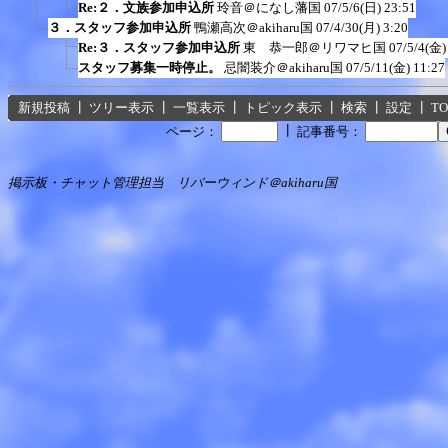
Re:２．文族参加申込所
玲音＠になし藩国
07/5/6(日) 23:51
３．スタッフ参加申込所
鴨瀬高次＠akiharu国
07/4/30(月) 3:20
Re:３．スタッフ参加申込所
東 恭一郎＠リワマヒ国
07/5/4(金)
スタッフ募集一時停止。
忌闇装介＠akiharu国
07/5/11(金) 11:27
新規投稿
┃
ツリー表示
┃
一覧表示
┃
トピック表示
┃
検索
┃
設定
┃
T
┃
ページ：
記事番号：
掲示板・チャット管理担当 リバーウィンド＠akiharu国