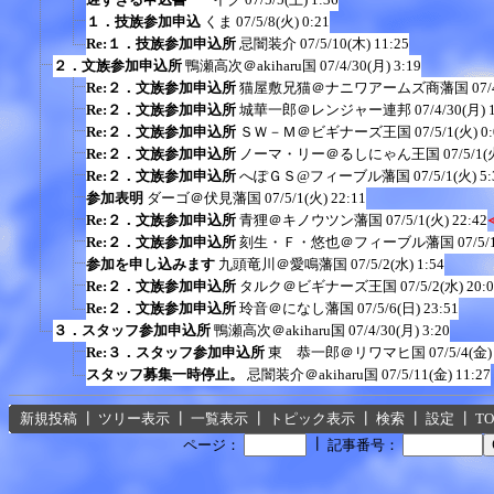
１．技族参加申込
くま
07/5/8(火) 0:21
Re:１．技族参加申込所
忌闇装介
07/5/10(木) 11:25
２．文族参加申込所
鴨瀬高次＠akiharu国
07/4/30(月) 3:19
Re:２．文族参加申込所
猫屋敷兄猫＠ナニワアームズ商藩国
07/
Re:２．文族参加申込所
城華一郎＠レンジャー連邦
07/4/30(月) 
Re:２．文族参加申込所
ＳＷ－Ｍ＠ビギナーズ王国
07/5/1(火) 0
Re:２．文族参加申込所
ノーマ・リー＠るしにゃん王国
07/5/1(
Re:２．文族参加申込所
へぽＧＳ@フィーブル藩国
07/5/1(火) 5:
参加表明
ダーゴ＠伏見藩国
07/5/1(火) 22:11
Re:２．文族参加申込所
青狸＠キノウツン藩国
07/5/1(火) 22:42
Re:２．文族参加申込所
刻生・Ｆ・悠也＠フィーブル藩国
07/5/
参加を申し込みます
九頭竜川＠愛鳴藩国
07/5/2(水) 1:54
Re:２．文族参加申込所
タルク＠ビギナーズ王国
07/5/2(水) 20:
Re:２．文族参加申込所
玲音＠になし藩国
07/5/6(日) 23:51
３．スタッフ参加申込所
鴨瀬高次＠akiharu国
07/4/30(月) 3:20
Re:３．スタッフ参加申込所
東 恭一郎＠リワマヒ国
07/5/4(金)
スタッフ募集一時停止。
忌闇装介＠akiharu国
07/5/11(金) 11:27
新規投稿
┃
ツリー表示
┃
一覧表示
┃
トピック表示
┃
検索
┃
設定
┃
T
┃
ページ：
記事番号：