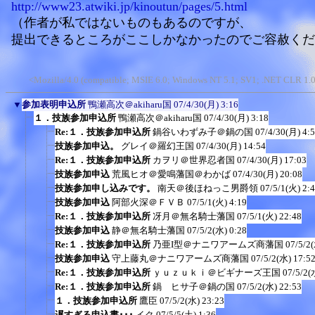
http://www23.atwiki.jp/kinoutun/pages/5.html
（作者が私ではないものもあるのですが、
提出できるところがここしかなかったのでご容赦くだ
<Mozilla/4.0 (compatible; MSIE 6.0; Windows NT 5.1; SV1; .NET CLR 1.0.
▼
参加表明申込所
鴨瀬高次＠akiharu国
07/4/30(月) 3:16
１．技族参加申込所
鴨瀬高次＠akiharu国
07/4/30(月) 3:18
Re:１．技族参加申込所
鍋谷いわずみ子＠鍋の国
07/4/30(月) 4:
技族参加申込。
グレイ＠羅幻王国
07/4/30(月) 14:54
Re:１．技族参加申込所
カヲリ＠世界忍者国
07/4/30(月) 17:03
技族参加申込
荒風ヒオ＠愛鳴藩国＠わかば
07/4/30(月) 20:08
技族参加申し込みです。
南天＠後ほねっこ男爵領
07/5/1(火) 2:
技族参加申込
阿部火深＠ＦＶＢ
07/5/1(火) 4:19
Re:１．技族参加申込所
冴月＠無名騎士藩国
07/5/1(火) 22:48
技族参加申込
静＠無名騎士藩国
07/5/2(水) 0:28
Re:１．技族参加申込所
乃亜I型＠ナニワアームズ商藩国
07/5/2
技族参加申込
守上藤丸＠ナニワアームズ商藩国
07/5/2(水) 17:5
Re:１．技族参加申込所
ｙｕｚｕｋｉ＠ビギナーズ王国
07/5/2(
Re:１．技族参加申込所
鍋 ヒサ子＠鍋の国
07/5/2(水) 22:53
１．技族参加申込所
鷹臣
07/5/2(水) 23:23
遅すぎる申込書･･･
イク
07/5/5(土) 1:36