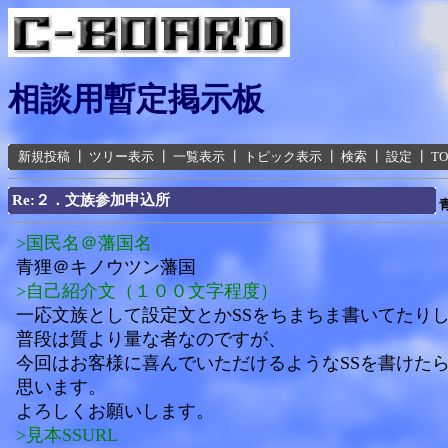
相談用暫定掲示板
新規投稿
┃
ツリー表示
┃
一覧表示
┃
トピック表示
┃
検索
┃
設定
┃
T
Re:２．文族参加申込所
>国民名＠藩国名
青狸＠キノウツン藩国
>自己紹介文（１００文字程度）
一応文族として設定文とかSSをちまちま書いてたり
普段は質より量な者なのですが、
今回はお客様に喜んでいただけるようなSSを書けた
思います。
よろしくお願いします。
>見本SSURL