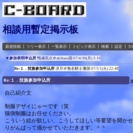
相談用暫定掲示板
新規投稿
┃
ツリー表示
┃
一覧表示
┃
トピック表示
┃
検索
┃
設定
┃
T
▼
参加表明申込所
鴨瀬高次＠akiharu国
07/4/30(月) 3:16
Re:１．技族参加申込所
冴月＠無名騎士藩国
07/5/1(火) 22:48
Re:１．技族参加申込所
自己紹介文
制服デザイにゃーです（笑
猫側制服はお任せください。
こういう絵が欲しい、こうしてほしい等要望を聞かせ
りがんばって描かせていただきます。＾＾