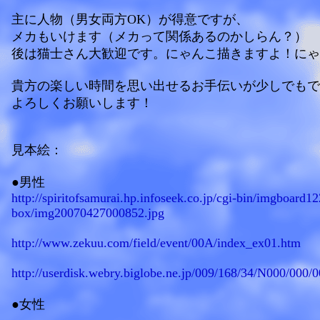
主に人物（男女両方OK）が得意ですが、
メカもいけます（メカって関係あるのかしらん？）
後は猫士さん大歓迎です。にゃんこ描きますよ！にゃ
貴方の楽しい時間を思い出せるお手伝いが少しでもで
よろしくお願いします！
見本絵：
●男性
http://spiritofsamurai.hp.infoseek.co.jp/cgi-bin/imgboard1
box/img20070427000852.jpg
http://www.zekuu.com/field/event/00A/index_ex01.htm
http://userdisk.webry.biglobe.ne.jp/009/168/34/N000/000
●女性