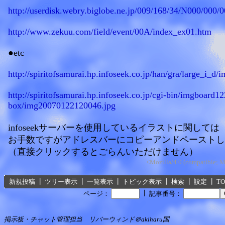
http://userdisk.webry.biglobe.ne.jp/009/168/34/N000/000
http://www.zekuu.com/field/event/00A/index_ex01.htm
●etc
http://spiritofsamurai.hp.infoseek.co.jp/han/gra/large_i_
http://spiritofsamurai.hp.infoseek.co.jp/cgi-bin/imgboard1
box/img20070122120046.jpg
infoseekサーバーを使用しているイラストに関しては
お手数ですがアドレスバーにコピーアンドペーストし
（直接クリックするとごらんいただけません）
<Mozilla/4.0 (compatible; M
新規投稿
┃
ツリー表示
┃
一覧表示
┃
トピック表示
┃
検索
┃
設定
┃
T
┃
ページ：
記事番号：
掲示板・チャット管理担当 リバーウィンド＠akiharu国