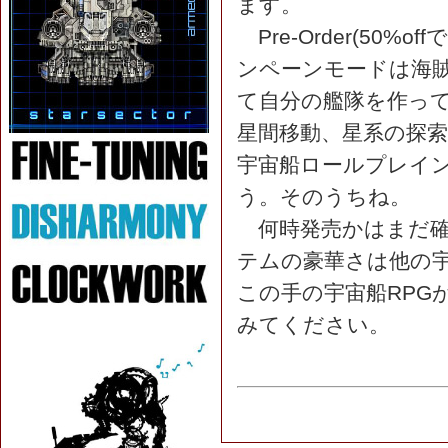
ます。
Pre-Order(50
ンペーンモードは海
て自分の艦隊を作っ
星間移動、星系の探
宇宙船ロールプレイ
う。そのうちね。
何時発売かはまだ確
テムの豪華さは他の宇
この手の宇宙船RPG
みてください。