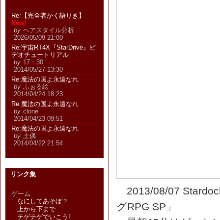
Re:【完全者かく語りき】
New!
by
ヘアスタイル分析
2026/05/09 21:09
Re:宇宙RT4X『StarDrive』ビ
デオチュートリアル
by
17：30
2014/05/27 13:30
Re:魔法の国よ永遠なれ
by
ふぉる絵
2014/04/24 18:23
Re:魔法の国よ永遠なれ
by
clone
2014/04/23 09:51
Re:魔法の国よ永遠なれ
by
土偶
2014/04/22 21:54
リンク集
2013/08/07 S
ゲーム
なにしてあそぼ？
グRPG SP」
上から下まで
テゲテゲでいこう!