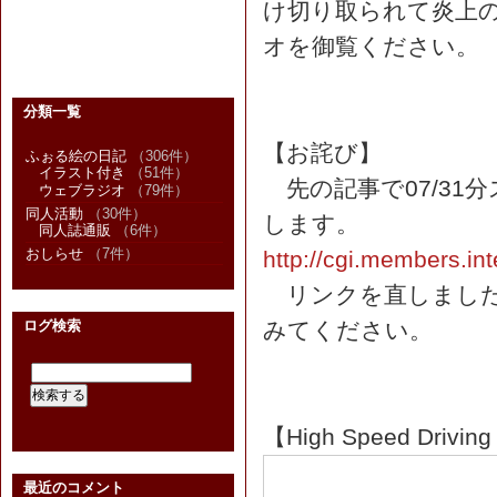
け切り取られて炎上
オを御覧ください。
分類一覧
【お詫び】
ふぉる絵の日記
（306件）
イラスト付き
（51件）
先の記事で07/31
ウェブラジオ
（79件）
同人活動
（30件）
します。
同人誌通販
（6件）
おしらせ
（7件）
http://cgi.members.int
リンクを直しましたの
ログ検索
みてください。
【High Speed Drivin
最近のコメント