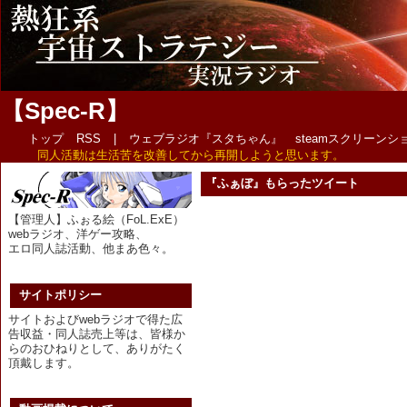
【Spec-R】
トップ
RSS
|
ウェブラジオ『スタちゃん』
steamスクリーン
同人活動は生活苦を改善してから再開しようと思います。
『ふぁぼ』もらったツイート
【管理人】ふぉる絵（FoL.ExE）
webラジオ、洋ゲー攻略、
エロ同人誌活動、他まあ色々。
サイトポリシー
サイトおよびwebラジオで得た広
告収益・同人誌売上等は、皆様か
らのおひねりとして、ありがたく
頂戴します。