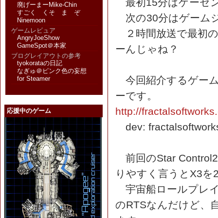
最初15分はゲーセ
廃げーまーMike-Chin
すごく くそ ま ぞ
次の30分はゲーム
Ninemoon
ゲームレビュア
２時間放送で最初の
AngryJoeShow
GameSpot＠本家
ーんじゃね？
ブログレイアウトの参考
tyokorataの日記
なぎゅ＠ピンク色の妄想
今回紹介するゲームはS
for Steamer
ーです。
http://fractalsoftwork
応援中のゲーム
dev: fractalsoftwork
前回のStar Cont
りやすく言うとX3を
宇宙船ロールプレイ
のRTSなんだけど、