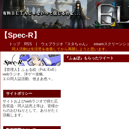
【Spec-R】
トップ
RSS
|
ウェブラジオ『スタちゃん』
steamスクリーン
同人活動は生活苦を改善してから再開しようと思います。
『ふぁぼ』もらったツイート
【管理人】ふぉる絵（FoL.ExE）
webラジオ、洋ゲー攻略、
エロ同人誌活動、他まあ色々。
サイトポリシー
サイトおよびwebラジオで得た広
告収益・同人誌売上等は、皆様か
らのおひねりとして、ありがたく
頂戴します。