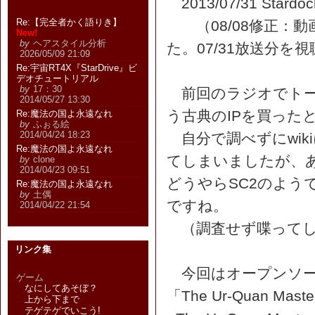
2013/07/31 St
Re:【完全者かく語りき】
（08/08修正：
New!
by
ヘアスタイル分析
た。07/31放送分を
2026/05/09 21:09
Re:宇宙RT4X『StarDrive』ビ
デオチュートリアル
by
17：30
前回のラジオでトークコー
2014/05/27 13:30
う古典のIPを買った
Re:魔法の国よ永遠なれ
by
ふぉる絵
2014/04/24 18:23
自分で調べずにwik
Re:魔法の国よ永遠なれ
てしまいましたが、あと
by
clone
2014/04/23 09:51
どうやらSC2のよう
Re:魔法の国よ永遠なれ
by
土偶
ですね。
2014/04/22 21:54
（調査せず喋ってし
リンク集
今回はオープンソース
ゲーム
なにしてあそぼ？
「The Ur-Quan 
上から下まで
テゲテゲでいこう!