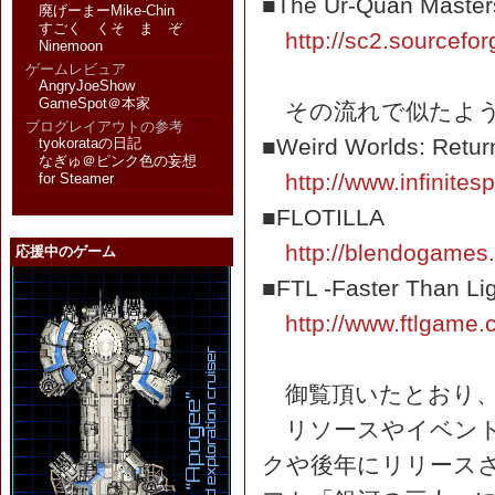
■The Ur-Quan Master
廃げーまーMike-Chin
すごく くそ ま ぞ
http://sc2.sourcefor
Ninemoon
ゲームレビュア
AngryJoeShow
GameSpot＠本家
その流れで似たよう
ブログレイアウトの参考
■Weird Worlds: Return
tyokorataの日記
なぎゅ＠ピンク色の妄想
http://www.infinit
for Steamer
■FLOTILLA
http://blendogames.c
応援中のゲーム
■FTL -Faster Than Lig
http://www.ftlgame.
御覧頂いたとおり、
リソースやイベント
クや後年にリリース