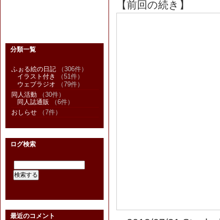
【前回の続き】
分類一覧
ふぉる絵の日記
（306件）
イラスト付き
（51件）
ウェブラジオ
（79件）
同人活動
（30件）
同人誌通販
（6件）
おしらせ
（7件）
ログ検索
最近のコメント