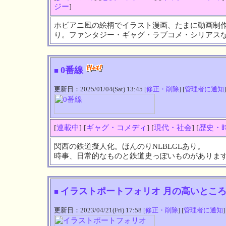
ジー
]
ホビアニ風の絵柄でイラスト漫画、たまに動画制作
り。ファンタジー・ギャグ・ラブコメ・シリアス
0番線
■
更新日：2025/01/04(Sat) 13:45 [
修正・削除
] [
管理者に通知
]
[
連載中
] [
ギャグ・コメディ
] [
現代・社会
] [
歴史・
関西の鉄道擬人化。ほんのりNLBLGLあり。
時事、日常的なものと鉄道史っぽいものがありま
イラストポートフォリオ 月の高いとこ
■
更新日：2023/04/21(Fri) 17:58 [
修正・削除
] [
管理者に通知
]