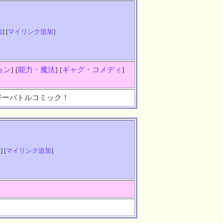
知
] [
マイリンク追加
]
ョン
] [
能力・魔法
] [
ギャグ・コメディ
]
ジーバトルコミック！
知
] [
マイリンク追加
]