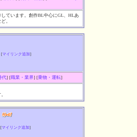
しています。創作BL中心にGL、HLあ
など。
 [
マイリンク追加
]
時代
] [
職業・業界
] [
乗物・運転
]
す。
ろ
 [
マイリンク追加
]