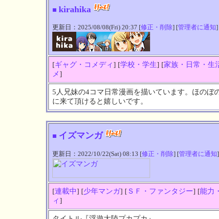
kirahika
■
更新日：2025/08/08(Fri) 20:37 [
修正・削除
] [
管理者に通知
]
[
ギャグ・コメディ
] [
学校・学生
] [
家族・日常・生
メ
]
5人兄妹の4コマ日常漫画を描いています。ほのぼ
に来て頂けると嬉しいです。
イズマンガ
■
更新日：2022/10/22(Sat) 08:13 [
修正・削除
] [
管理者に通知
]
[
連載中
] [
少年マンガ
] [
ＳＦ・ファンタジー
] [
能力
ィ
]
タイトル『浮遊大陸プカプカ』