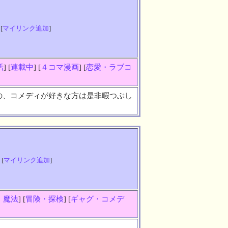
 [
マイリンク追加
]
活
] [
連載中
] [
４コマ漫画
] [
恋愛・ラブコ
の、コメディが好きな方は是非暇つぶし
 [
マイリンク追加
]
・魔法
] [
冒険・探検
] [
ギャグ・コメデ