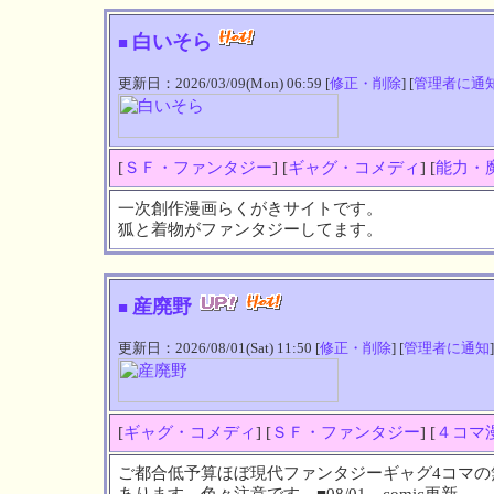
白いそら
■
更新日：2026/03/09(Mon) 06:59 [
修正・削除
] [
管理者に通
[
ＳＦ・ファンタジー
] [
ギャグ・コメディ
] [
能力・
一次創作漫画らくがきサイトです。
狐と着物がファンタジーしてます。
産廃野
■
更新日：2026/08/01(Sat) 11:50 [
修正・削除
] [
管理者に通知
]
[
ギャグ・コメディ
] [
ＳＦ・ファンタジー
] [
４コマ
ご都合低予算ほぼ現代ファンタジーギャグ4コマの
あります。色々注意です。■08/01…comic更新