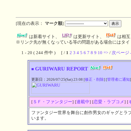
[現在の表示：
マーク順
]
は新着サイト、
は更新サイト、
は相互
※リンク先が無くなっている等の問題がある場合にはタイト
1 - 20 ( 244 件中 ) [ /
1
2
3
4
5
6
7
8
9
10
=>
/
次ページ
GURIWARU REPORT
■
更新日：2026/07/25(Sat) 23:08 [
修正・削除
] [
管理者に通知
]
[
ＳＦ・ファンタジー
] [
連載中
] [
恋愛・ラブコメ
] [
ファンタジー世界を舞台に創作男女のギャグとラ
います。