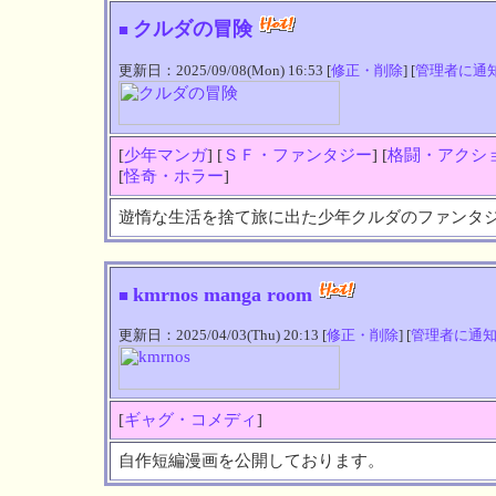
クルダの冒険
■
更新日：2025/09/08(Mon) 16:53 [
修正・削除
] [
管理者に通
[
少年マンガ
] [
ＳＦ・ファンタジー
] [
格闘・アクシ
[
怪奇・ホラー
]
遊惰な生活を捨て旅に出た少年クルダのファンタ
kmrnos manga room
■
更新日：2025/04/03(Thu) 20:13 [
修正・削除
] [
管理者に通
[
ギャグ・コメディ
]
自作短編漫画を公開しております。