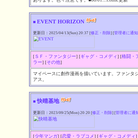
EVENT HORIZON
■
更新日：2025/04/13(Sun) 20:37 [
修正・削除
] [
管理者に通知
[
ＳＦ・ファンタジー
] [
ギャグ・コメディ
] [
格闘・
ラー
] [
その他
]
マイペースに創作漫画を描いています。ファンタ
アス。
快晴基地
■
更新日：2023/09/25(Mon) 20:20 [
修正・削除
] [
管理者に通
[
少年マンガ
] [
恋愛・ラブコメ
] [
ギャグ・コメディ
]