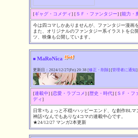
[
ギャグ・コメディ
] [
ＳＦ・ファンタジー
] [
能力・
今は四コマしかありませんが、ファンタジー漫画
また、オリジナルのファンタジー系イラストを公
ツ、映像も公開しています。
MaRoNica
■
更新日：2024/12/27(Fri) 20:38 [
修正・削除
] [
管理者に通知
]
[
連載中
] [
恋愛・ラブコメ
] [
歴史・時代
] [
ＳＦ・フ
ディ
]
日常×ちょっと不穏×ハッピーエンド、な創作BLマ
神話×なんでもありな4コマの連載中心です。
★24/12/27 マンガ2本更新