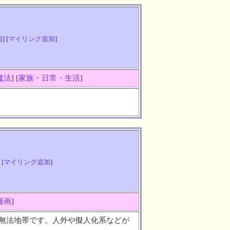
知
] [
マイリンク追加
]
魔法
] [
家族・日常・生活
]
 [
マイリンク追加
]
漫画
]
無法地帯です。人外や擬人化系などが