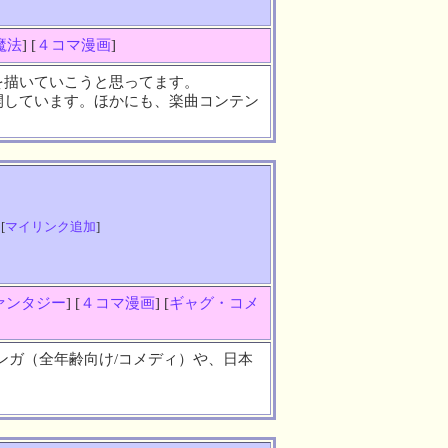
魔法
] [
４コマ漫画
]
を描いていこうと思ってます。
開しています。ほかにも、楽曲コンテン
 [
マイリンク追加
]
ァンタジー
] [
４コマ漫画
] [
ギャグ・コメ
ンガ（全年齢向け/コメディ）や、日本