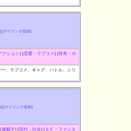
] [
マイリンク追加
]
アクション
] [
恋愛・ラブコメ
] [
怪奇・ホ
ジー、ラブコメ、ギャグ、バトル、シリ
知
] [
マイリンク追加
]
 [
連載中
] [
現代・社会
] [
ＳＦ・ファンタ