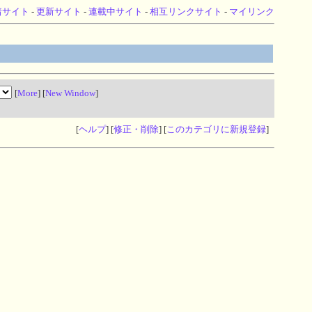
着サイト
-
更新サイト
-
連載中サイト
-
相互リンクサイト
-
マイリンク
[
More
] [
New Window
]
[
ヘルプ
] [
修正・削除
] [
このカテゴリに新規登録
]