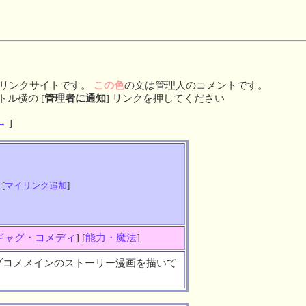
リンクサイトです。
この色
の文は管理人のコメントです。
ル横の [
管理者に通知
] リンクを押してください
→
]
 [
マイリンク追加
]
ギャグ・コメディ
] [
能力・魔法
]
ブコメメインのストーリー漫画を描いて