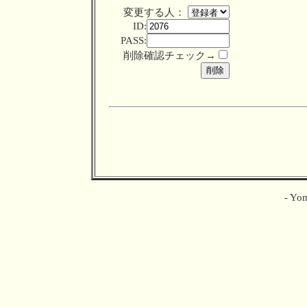
変更する人：
ID:
PASS:
削除確認チェック→
- Yom