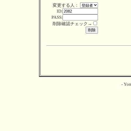
変更する人：
ID:
PASS:
削除確認チェック→
- Yom