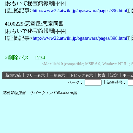
|おもいで秘宝館報酬|-|4|4|
[[証拠記事>
]]
http://www22.atwiki.jp/ogasawara/pages/396.html
4100229:悪童屋:悪童同盟
|おもいで秘宝館報酬|-|4|4|
[[証拠記事>
]]
http://www22.atwiki.jp/ogasawara/pages/398.html
>削除パス 1234
<Mozilla/4.0 (compatible; MSIE 6.0; Windows NT 5.1;
新規投稿
┃
ツリー表示
┃
一覧表示
┃
トピック表示
┃
検索
┃
設定
┃
ホー
┃
ページ：
記事番号：
茶板管理担当 リバーウィンド＠akiharu国