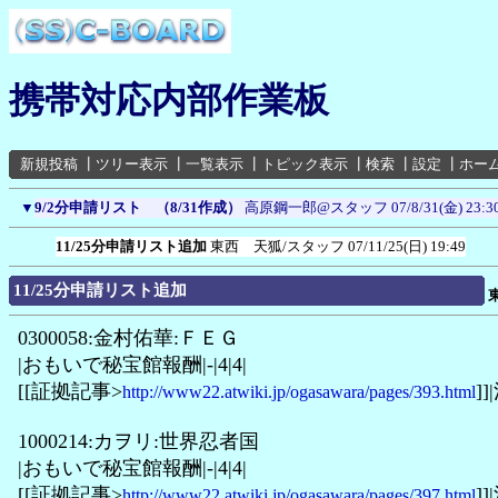
携帯対応内部作業板
新規投稿
┃
ツリー表示
┃
一覧表示
┃
トピック表示
┃
検索
┃
設定
┃
ホー
▼
9/2分申請リスト （8/31作成）
高原鋼一郎@スタッフ
07/8/31(金) 23:3
11/25分申請リスト追加
東西 天狐/スタッフ
07/11/25(日) 19:49
11/25分申請リスト追加
0300058:金村佑華:ＦＥＧ
|おもいで秘宝館報酬|-|4|4|
[[証拠記事>
]]
http://www22.atwiki.jp/ogasawara/pages/393.html
1000214:カヲリ:世界忍者国
|おもいで秘宝館報酬|-|4|4|
[[証拠記事>
]]
http://www22.atwiki.jp/ogasawara/pages/397.html