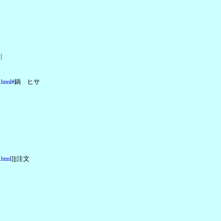
|
鍋 ヒサ
.html#
]]|注文
.html