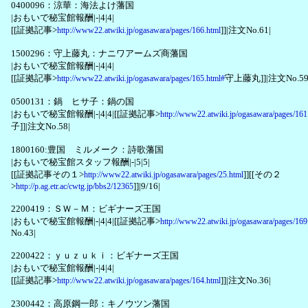
0400096：涼華：海法よけ藩国
|おもいで秘宝館報酬|-|4|4|
[[証拠記事>
]]|注文No.61|
http://www22.atwiki.jp/ogasawara/pages/166.html
1500296：守上藤丸：ナニワアームズ商藩国
|おもいで秘宝館報酬|-|4|4|
[[証拠記事>
守上藤丸]]|注文No.59
http://www22.atwiki.jp/ogasawara/pages/165.html#
0500131：鍋 ヒサ子：鍋の国
|おもいで秘宝館報酬|-|4|4|[[証拠記事>
http://www22.atwiki.jp/ogasawara/pages/161
子]]|注文No.58|
1800160:豊国 ミルメーク：詩歌藩国
|おもいで秘宝館スタッフ報酬|-|5|5|
[[証拠記事その１>
]][[その２
http://www22.atwiki.jp/ogasawara/pages/25.html
>
]]|9/16|
http://p.ag.etr.ac/cwtg.jp/bbs2/12365
2200419：ＳＷ－Ｍ：ビギナーズ王国
|おもいで秘宝館報酬|-|4|4|[[証拠記事>
http://www22.atwiki.jp/ogasawara/pages/169
No.43|
2200422：ｙｕｚｕｋｉ：ビギナーズ王国
|おもいで秘宝館報酬|-|4|4|
[[証拠記事>
]]|注文No.36|
http://www22.atwiki.jp/ogasawara/pages/164.html
2300442：高原鋼一郎：キノウツン藩国