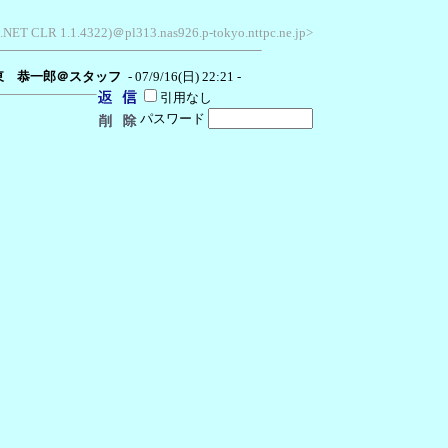
 .NET CLR 1.1.4322)＠pl313.nas926.p-tokyo.nttpc.ne.jp>
東 恭一郎＠スタッフ
- 07/9/16(日) 22:21 -
引用なし
パスワード