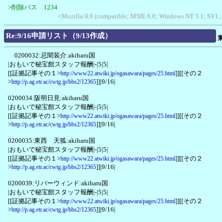
>削除パス 1234
<Mozilla/4.0 (compatible; MSIE 6.0; Windows NT 5.1; SV1;
Re:9/16申請リスト（9/13作成）
0200032:忌闇装介:akiharu国
|おもいで秘宝館スタッフ報酬|-|5|5|
[[証拠記事その１>
]][[その２
http://www22.atwiki.jp/ogasawara/pages/25.html
>
]]|9/16|
http://p.ag.etr.ac/cwtg.jp/bbs2/12365
0200034:阪明日見:akiharu国
|おもいで秘宝館スタッフ報酬|-|5|5|
[[証拠記事その１>
]][[その２
http://www22.atwiki.jp/ogasawara/pages/25.html
>
]]|9/16|
http://p.ag.etr.ac/cwtg.jp/bbs2/12365
0200035:東西 天狐:akiharu国
|おもいで秘宝館スタッフ報酬|-|5|5|
[[証拠記事その１>
]][[その２
http://www22.atwiki.jp/ogasawara/pages/25.html
>
]]|9/16|
http://p.ag.etr.ac/cwtg.jp/bbs2/12365
0200039:リバーウィンド:akiharu国
|おもいで秘宝館スタッフ報酬|-|5|5|
[[証拠記事その１>
]][[その２
http://www22.atwiki.jp/ogasawara/pages/25.html
>
]]|9/16|
http://p.ag.etr.ac/cwtg.jp/bbs2/12365