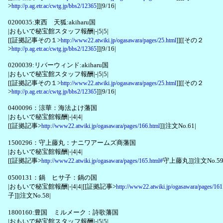
>
]]|9/16|
http://p.ag.etr.ac/cwtg.jp/bbs2/12365
0200035:東西 天狐:akiharu国
|おもいで秘宝館スタッフ報酬|-|5|5|
[[証拠記事その１>
]][[その２
http://www22.atwiki.jp/ogasawara/pages/25.html
>
]]|9/16|
http://p.ag.etr.ac/cwtg.jp/bbs2/12365
0200039:リバーウィンド:akiharu国
|おもいで秘宝館スタッフ報酬|-|5|5|
[[証拠記事その１>
]][[その２
http://www22.atwiki.jp/ogasawara/pages/25.html
>
]]|9/16|
http://p.ag.etr.ac/cwtg.jp/bbs2/12365
0400096：涼華：海法よけ藩国
|おもいで秘宝館報酬|-|4|4|
[[証拠記事>
]]|注文No.61|
http://www22.atwiki.jp/ogasawara/pages/166.html
1500296：守上藤丸：ナニワアームズ商藩国
|おもいで秘宝館報酬|-|4|4|
[[証拠記事>
守上藤丸]]|注文No.59
http://www22.atwiki.jp/ogasawara/pages/165.html#
0500131：鍋 ヒサ子：鍋の国
|おもいで秘宝館報酬|-|4|4|[[証拠記事>
http://www22.atwiki.jp/ogasawara/pages/161
子]]|注文No.58|
1800160:豊国 ミルメーク：詩歌藩国
|おもいで秘宝館スタッフ報酬|-|5|5|