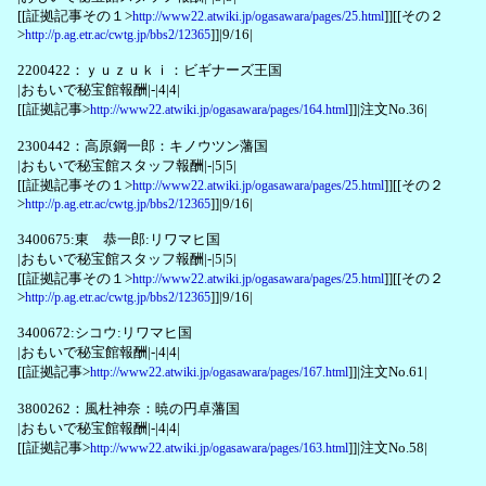
[[証拠記事その１>
]][[その２
http://www22.atwiki.jp/ogasawara/pages/25.html
>
]]|9/16|
http://p.ag.etr.ac/cwtg.jp/bbs2/12365
2200422：ｙｕｚｕｋｉ：ビギナーズ王国
|おもいで秘宝館報酬|-|4|4|
[[証拠記事>
]]|注文No.36|
http://www22.atwiki.jp/ogasawara/pages/164.html
2300442：高原鋼一郎：キノウツン藩国
|おもいで秘宝館スタッフ報酬|-|5|5|
[[証拠記事その１>
]][[その２
http://www22.atwiki.jp/ogasawara/pages/25.html
>
]]|9/16|
http://p.ag.etr.ac/cwtg.jp/bbs2/12365
3400675:東 恭一郎:リワマヒ国
|おもいで秘宝館スタッフ報酬|-|5|5|
[[証拠記事その１>
]][[その２
http://www22.atwiki.jp/ogasawara/pages/25.html
>
]]|9/16|
http://p.ag.etr.ac/cwtg.jp/bbs2/12365
3400672:シコウ:リワマヒ国
|おもいで秘宝館報酬|-|4|4|
[[証拠記事>
]]|注文No.61|
http://www22.atwiki.jp/ogasawara/pages/167.html
3800262：風杜神奈：暁の円卓藩国
|おもいで秘宝館報酬|-|4|4|
[[証拠記事>
]]|注文No.58|
http://www22.atwiki.jp/ogasawara/pages/163.html