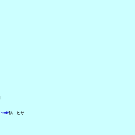
|
鍋 ヒサ
.html#