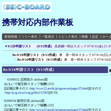
携帯対応内部作業板
新規投稿
┃
ツリー表示
┃
一覧表示
┃
トピック表示
┃
検索
┃
設定
┃
ホー
▼
9/2分申請リスト （8/31作成）
高原鋼一郎@スタッフ
07/8/31(金) 23:3
Re:9/16申請リスト（9/13作成）
東 恭一郎＠スタッフ
07/9/16(日) 2
Re:9/16申請リスト（9/13作成）
東 恭一郎＠スタッフ
07/9/16(日
Re:9/16申請リスト（9/13作成）
0200032:忌闇装介:akiharu国
|おもいで秘宝館スタッフ報酬|-|5|5|
[[証拠記事その１>
]][[その２
http://www22.atwiki.jp/ogasawara/pages/25.html
>
]]|9/16|
http://p.ag.etr.ac/cwtg.jp/bbs2/12365
0200034:阪明日見:akiharu国
|おもいで秘宝館スタッフ報酬|-|5|5|
[[証拠記事その１>
]][[その２
http://www22.atwiki.jp/ogasawara/pages/25.html