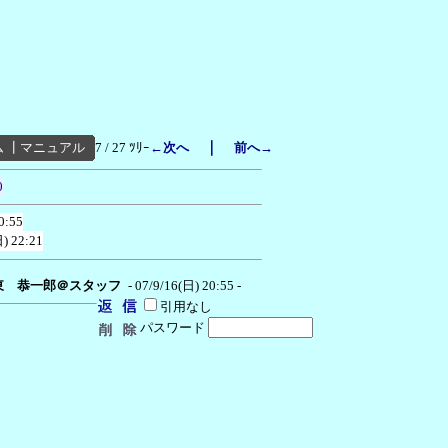
｜
ム
┃
マニュアル
7 / 27 ﾂﾘｰ
←次へ
前へ→
0
0:55
) 22:21
東 恭一郎＠スタッフ
- 07/9/16(日) 20:55 -
引用なし
パスワード