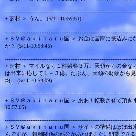
------------------------------------------------------------------------
+ 芝村 ＞ うん。 (5/11-10:59:51)
------------------------------------------------------------------------
+ ＳＶ＠ａｋｉｈａｒｕ国 ＞ お金は国庫に振込みに
か？ (5/11-10:58:45)
------------------------------------------------------------------------
+ 芝村 ＞ マイルなら１件娯楽３万。天領からの金な
は出来に応じて１－３億。たぶん、天領の財政から見
均。 (5/11-10:58:09)
------------------------------------------------------------------------
+ ＳＶ＠ａｋｉｈａｒｕ国 ＞ ああ！転載させて頂きます。
10:57:05)
------------------------------------------------------------------------
+ ＳＶ＠ａｋｉｈａｒｕ国 ＞ サイトの準備はほぼ出
んですが、報酬関係の部分があればすぐに開業できる