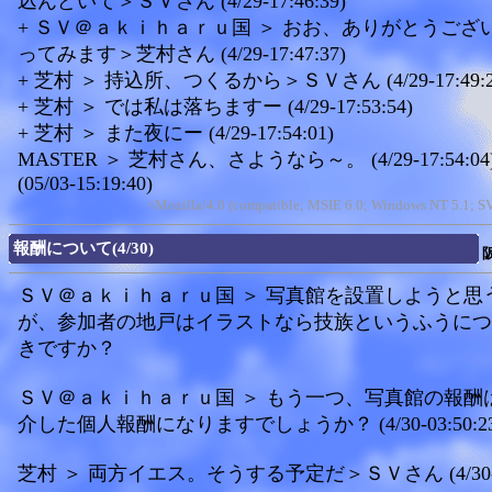
込んどいて＞ＳＶさん (4/29-17:46:39)
+ ＳＶ＠ａｋｉｈａｒｕ国 ＞ おお、ありがとうござ
ってみます＞芝村さん (4/29-17:47:37)
+ 芝村 ＞ 持込所、つくるから＞ＳＶさん (4/29-17:49:2
+ 芝村 ＞ では私は落ちますー (4/29-17:53:54)
+ 芝村 ＞ また夜にー (4/29-17:54:01)
MASTER ＞ 芝村さん、さようなら～。 (4/29-17:54:04
(05/03-15:19:40)
<Mozilla/4.0 (compatible; MSIE 6.0; Windows NT 5.1; 
報酬について(4/30)
ＳＶ＠ａｋｉｈａｒｕ国 ＞ 写真館を設置しようと思
が、参加者の地戸はイラストなら技族というふうにつ
きですか？
ＳＶ＠ａｋｉｈａｒｕ国 ＞ もう一つ、写真館の報酬
介した個人報酬になりますでしょうか？ (4/30-03:50:23
芝村 ＞ 両方イエス。そうする予定だ＞ＳＶさん (4/30-03: