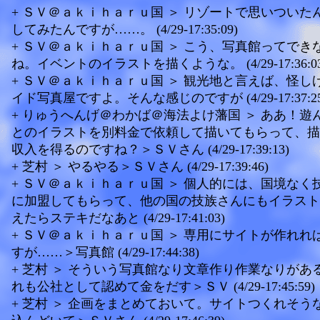
+ ＳＶ＠ａｋｉｈａｒｕ国 ＞ リゾートで思いついた
してみたんですが……。 (4/29-17:35:09)
+ ＳＶ＠ａｋｉｈａｒｕ国 ＞ こう、写真館ってでき
ね。イベントのイラストを描くような。 (4/29-17:36:03
+ ＳＶ＠ａｋｉｈａｒｕ国 ＞ 観光地と言えば、怪し
イド写真屋ですよ。そんな感じのですが (4/29-17:37:25
+ りゅうへんげ＠わかば＠海法よけ藩国 ＞ ああ！遊
とのイラストを別料金で依頼して描いてもらって、描
収入を得るのですね？＞ＳＶさん (4/29-17:39:13)
+ 芝村 ＞ やるやる＞ＳＶさん (4/29-17:39:46)
+ ＳＶ＠ａｋｉｈａｒｕ国 ＞ 個人的には、国境なく
に加盟してもらって、他の国の技族さんにもイラスト
えたらステキだなあと (4/29-17:41:03)
+ ＳＶ＠ａｋｉｈａｒｕ国 ＞ 専用にサイトが作れれ
すが……＞写真館 (4/29-17:44:38)
+ 芝村 ＞ そういう写真館なり文章作り作業なりがあ
れも公社として認めて金をだす＞ＳＶ (4/29-17:45:59)
+ 芝村 ＞ 企画をまとめておいて。サイトつくれそう