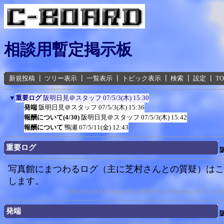
相談用暫定掲示板
新規投稿
┃
ツリー表示
┃
一覧表示
┃
トピック表示
┃
検索
┃
設定
┃
T
▼
重要ログ
阪明日見＠スタッフ
07/5/3(木) 15:30
発端
阪明日見＠スタッフ
07/5/3(木) 15:36
報酬について(4/30)
阪明日見＠スタッフ
07/5/3(木) 15:42
報酬について
鴨瀬
07/5/11(金) 12:43
重要ログ
写真館にまつわるログ（主に芝村さんとの質疑）はこ
します。
<Mozilla/4.0 (compatible; MSIE 6.0; Windows NT 5.1; 
発端