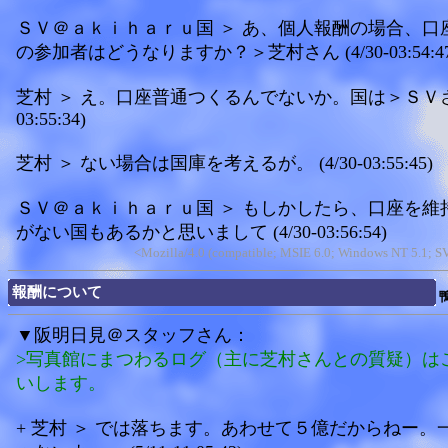
ＳＶ＠ａｋｉｈａｒｕ国 ＞ あ、個人報酬の場合、口
の参加者はどうなりますか？＞芝村さん (4/30-03:54:47
芝村 ＞ え。口座普通つくるんでないか。国は＞ＳＶさん 
03:55:34)
芝村 ＞ ない場合は国庫を考えるが。 (4/30-03:55:45)
ＳＶ＠ａｋｉｈａｒｕ国 ＞ もしかしたら、口座を維
がない国もあるかと思いまして (4/30-03:56:54)
<Mozilla/4.0 (compatible; MSIE 6.0; Windows NT 5.1; 
報酬について
▼阪明日見＠スタッフさん：
>写真館にまつわるログ（主に芝村さんとの質疑）は
いします。
+ 芝村 ＞ では落ちます。あわせて５億だからねー。