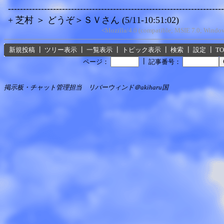
------------------------------------------------------------------------
+ 芝村 ＞ どうぞ＞ＳＶさん (5/11-10:51:02)
<Mozilla/4.0 (compatible; MSIE 7.0; Windo
新規投稿
┃
ツリー表示
┃
一覧表示
┃
トピック表示
┃
検索
┃
設定
┃
T
┃
ページ：
記事番号：
掲示板・チャット管理担当 リバーウィンド＠akiharu国