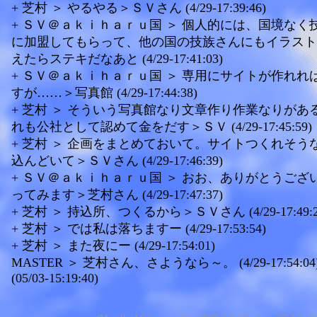
+ 芝村 ＞ やるやる＞ＳＶさん (4/29-17:39:46)
+ ＳＶ＠ａｋｉｈａｒｕ国 ＞ 個人的には、国境なく
に加盟してもらって、他の国の技族さんにもイラスト
えたらステキだなあと (4/29-17:41:03)
+ ＳＶ＠ａｋｉｈａｒｕ国 ＞ 専用にサイトが作れれ
すが……＞写真館 (4/29-17:44:38)
+ 芝村 ＞ そういう写真館なり文章作り作業なりがあ
れも公社として認めて金をだす＞ＳＶ (4/29-17:45:59)
+ 芝村 ＞ 企画をまとめておいて。サイトつくれそう
込んどいて＞ＳＶさん (4/29-17:46:39)
+ ＳＶ＠ａｋｉｈａｒｕ国 ＞ おお、ありがとうござ
ってみます＞芝村さん (4/29-17:47:37)
+ 芝村 ＞ 持込所、つくるから＞ＳＶさん (4/29-17:49:2
+ 芝村 ＞ では私は落ちますー (4/29-17:53:54)
+ 芝村 ＞ また夜にー (4/29-17:54:01)
MASTER ＞ 芝村さん、さようなら～。 (4/29-17:54:04
(05/03-15:19:40)