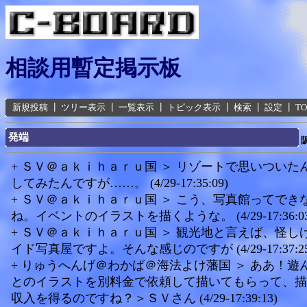
相談用暫定掲示板
新規投稿
┃
ツリー表示
┃
一覧表示
┃
トピック表示
┃
検索
┃
設定
┃
T
発端
+ ＳＶ＠ａｋｉｈａｒｕ国 ＞ リゾートで思いついた
してみたんですが……。 (4/29-17:35:09)
+ ＳＶ＠ａｋｉｈａｒｕ国 ＞ こう、写真館ってでき
ね。イベントのイラストを描くような。 (4/29-17:36:03
+ ＳＶ＠ａｋｉｈａｒｕ国 ＞ 観光地と言えば、怪し
イド写真屋ですよ。そんな感じのですが (4/29-17:37:25
+ りゅうへんげ＠わかば＠海法よけ藩国 ＞ ああ！遊
とのイラストを別料金で依頼して描いてもらって、描
収入を得るのですね？＞ＳＶさん (4/29-17:39:13)