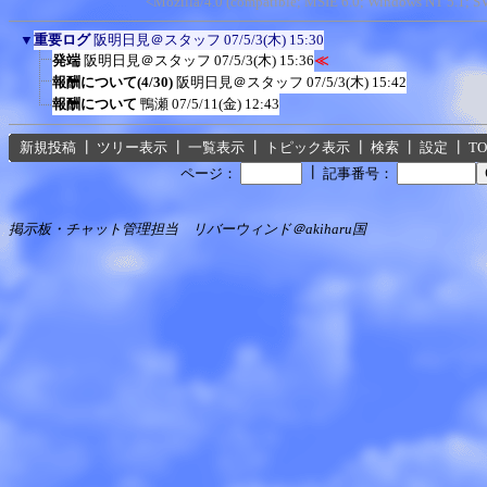
<Mozilla/4.0 (compatible; MSIE 6.0; Windows NT 5.1; 
▼
重要ログ
阪明日見＠スタッフ
07/5/3(木) 15:30
発端
阪明日見＠スタッフ
07/5/3(木) 15:36
≪
報酬について(4/30)
阪明日見＠スタッフ
07/5/3(木) 15:42
報酬について
鴨瀬
07/5/11(金) 12:43
新規投稿
┃
ツリー表示
┃
一覧表示
┃
トピック表示
┃
検索
┃
設定
┃
T
┃
ページ：
記事番号：
掲示板・チャット管理担当 リバーウィンド＠akiharu国