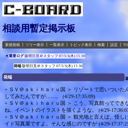
相談用暫定掲示板
新規投稿
┃
ツリー表示
┃
一覧表示
┃
トピック表示
┃
検索
┃
設定
┃
T
▼
重要ログ
阪明日見＠スタッフ
07/5/3(木) 15:30
発端
阪明日見＠スタッフ
07/5/3(木) 15:36
発端
+ ＳＶ＠ａｋｉｈａｒｕ国 ＞ リゾートで思いついた
してみたんですが……。 (4/29-17:35:09)
+ ＳＶ＠ａｋｉｈａｒｕ国 ＞ こう、写真館ってでき
ね。イベントのイラストを描くような。 (4/29-17:36:03
+ ＳＶ＠ａｋｉｈａｒｕ国 ＞ 観光地と言えば、怪し
イド写真屋ですよ。そんな感じのですが (4/29-17:37:25