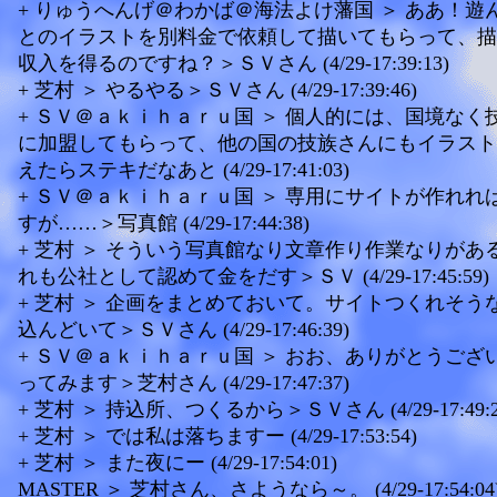
+ りゅうへんげ＠わかば＠海法よけ藩国 ＞ ああ！遊
とのイラストを別料金で依頼して描いてもらって、描
収入を得るのですね？＞ＳＶさん (4/29-17:39:13)
+ 芝村 ＞ やるやる＞ＳＶさん (4/29-17:39:46)
+ ＳＶ＠ａｋｉｈａｒｕ国 ＞ 個人的には、国境なく
に加盟してもらって、他の国の技族さんにもイラスト
えたらステキだなあと (4/29-17:41:03)
+ ＳＶ＠ａｋｉｈａｒｕ国 ＞ 専用にサイトが作れれ
すが……＞写真館 (4/29-17:44:38)
+ 芝村 ＞ そういう写真館なり文章作り作業なりがあ
れも公社として認めて金をだす＞ＳＶ (4/29-17:45:59)
+ 芝村 ＞ 企画をまとめておいて。サイトつくれそう
込んどいて＞ＳＶさん (4/29-17:46:39)
+ ＳＶ＠ａｋｉｈａｒｕ国 ＞ おお、ありがとうござ
ってみます＞芝村さん (4/29-17:47:37)
+ 芝村 ＞ 持込所、つくるから＞ＳＶさん (4/29-17:49:2
+ 芝村 ＞ では私は落ちますー (4/29-17:53:54)
+ 芝村 ＞ また夜にー (4/29-17:54:01)
MASTER ＞ 芝村さん、さようなら～。 (4/29-17:54:04