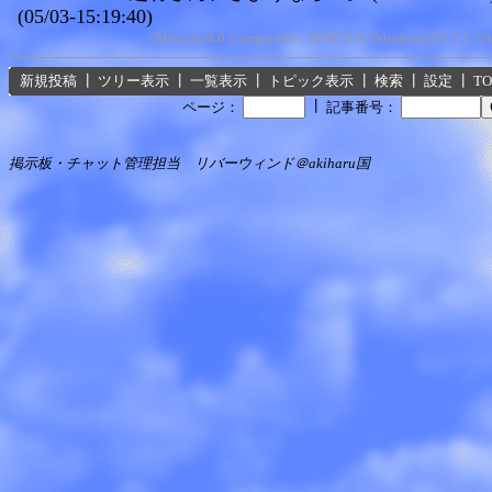
(05/03-15:19:40)
<Mozilla/4.0 (compatible; MSIE 6.0; Windows NT 5.1; 
新規投稿
┃
ツリー表示
┃
一覧表示
┃
トピック表示
┃
検索
┃
設定
┃
T
┃
ページ：
記事番号：
掲示板・チャット管理担当 リバーウィンド＠akiharu国