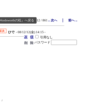
｜
Wordsworthの杜』へ戻る
12 / 861
←次へ
前へ→
ひで
- 08/12/12(金) 14:15 -
引用なし
パスワード
」