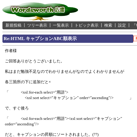
新規投稿
┃
ツリー表示
┃
一覧表示
┃
トピック表示
┃
検索
┃
設定
┃
『
Re:HTML キャプションABC順表示
作者様
ご回答ありがとうございました。
私はまだ勉強不足なのでわかりませんがなのでよくわかりませんが
各三箇所の下に追加だと×
「 <xsl:for-each select="用語">
<xsl:sort select="キャプション" order="ascending"/> 」
で、すぐ後ろ
「 <xsl:for-each select="用語"><xsl:sort select="キャプション"
order="ascending"/> 
だと、キャプションの昇順にソートされました。(??)