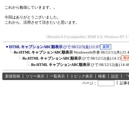
これから勉強していきます。。
今回はありがとうございました。
これから、活用させて頂きたいと思います。
<Mozilla/4.0 (compatible; MSIE 6.0; Windows NT 5.
▼
HTML キャプションABC順表示
ひで
08/12/5(金) 11:07
Re:HTML キャプションABC順表示
Wordsworth作者
08/12/11(木) 21:
Re:HTML キャプションABC順表示
ひで
08/12/12(金) 14:15
Re:HTML キャプションABC順表示
ひで
08/12/12(金) 14:4
新規投稿
┃
ツリー表示
┃
一覧表示
┃
トピック表示
┃
検索
┃
設定
┃
『
┃
ページ：
記事