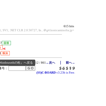
615 hits
1; SV1; .NET CLR 2.0.50727; In...＠g4.konicaminolta.jp>
47
≪
8
｜
Wordsworthの杜』へ戻る
12 / 861
←次へ
前へ→
番号：
(SS)C-BOARD
v3.23b is Free.