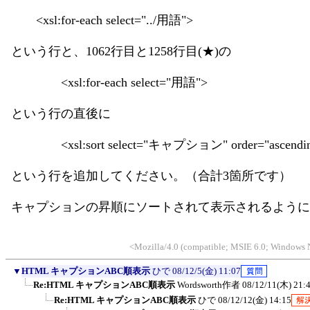
<xsl:for-each select="../用語">
という行と、1062行目と1258行目(★)の
<xsl:for-each select="用語">
という行の直後に
<xsl:sort select="キャプション" order="ascendin
という行を追加してください。（合計3箇所です）
キャプションの昇順にソートされて表示されるように
<Mozilla/4.0 (compatible; MSIE 6.0; Windows N
▼
HTML キャプションABC順表示
ひで
08/12/5(金) 11:07
Re:HTML キャプションABC順表示
Wordsworth作者
08/12/11(木) 21:
Re:HTML キャプションABC順表示
ひで
08/12/12(金) 14:15