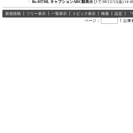
Re:HTML キャプションABC順表示
ひで
08/12/12(金) 14:4
新規投稿
┃
ツリー表示
┃
一覧表示
┃
トピック表示
┃
検索
┃
設定
┃
『
┃
ページ：
記事