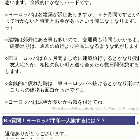
思います。金銭的にかなりハードです。
○ヨーロッパは名建築が沢山ありますが、６ヶ月間ですとか
って行かないと時間とお金があっという間になくなります。
っ）
○建物は郊外にある事も多いので、交通費も時間もかかるよ
建築巡りは、通常の旅行より割高になるような気がします
○西ヨーロッパは６ヶ月間まじめに建築旅行するとかなり疲
友人宅とか、相性の良い町と巡り会えたら数日間休憩する
します。
○金銭的に疲れた時は、東ヨーロッパへ抜けるとかなり楽に
こちらの建物も面白かったですよ。
○ヨーロッパは泥棒が多いから気を付けてね。
<Mozilla/5.0 (Macintosh; U; PPC Mac OS X; ja-jp
Re:質問！ヨーロッパ半年一人旅するには？？
返信ありがとうございます。