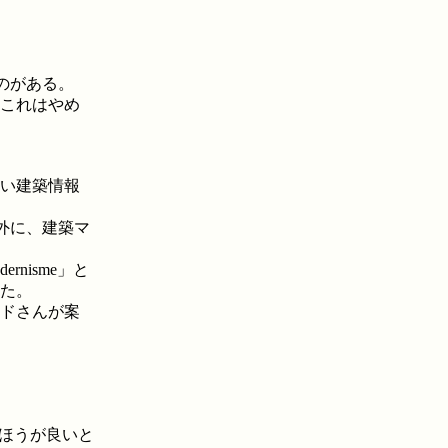
のがある。
これはやめ
。
い建築情報
に、建築マ
isme」と
た。
ドさんが案
たほうが良いと