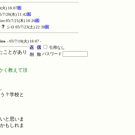
9(火) 16:07
5/7/20(水) 11:42
iro
05/7/21(木) 10:26
？？
シロ
05/7/23(土) 22:38
iro
- 05/7/19(火) 16:07 -
引用なし
いたことがあり
パスワード
細かく教えて頂
。
う？学校と
いと思いま
かもしれま