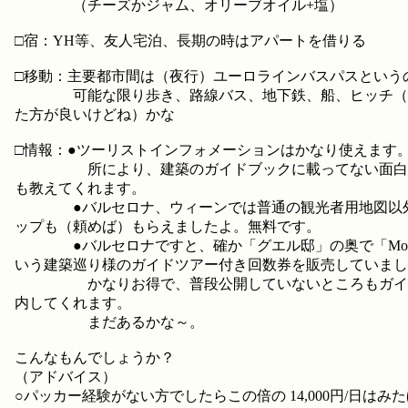
（チーズかジャム、オリーブオイル+塩）
□宿：YH等、友人宅泊、長期の時はアパートを借りる
□移動：主要都市間は（夜行）ユーロラインバスパスという
可能な限り歩き、路線バス、地下鉄、船、ヒッチ（
た方が良いけどね）かな
□情報：●ツーリストインフォメーションはかなり使えます
所により、建築のガイドブックに載ってない面白
も教えてくれます。
●バルセロナ、ウィーンでは普通の観光者用地図以外
ップも（頼めば）もらえましたよ。無料です。
●バルセロナですと、確か「グエル邸」の奥で「Modern
いう建築巡り様のガイドツアー付き回数券を販売していまし
かなりお得で、普段公開していないところもガイ
内してくれます。
まだあるかな～。
こんなもんでしょうか？
（アドバイス）
○パッカー経験がない方でしたらこの倍の 14,000円/日はみ