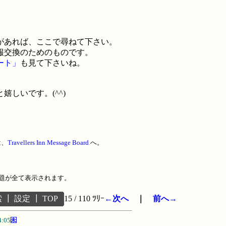
があれば、ここで尋ねて下さい。
報交換のためのものです。
ート」
も見て下さいね。
！
しいです。(^^)
は、
Travellers Inn Message Board
へ。
題が全て表示されます。
索
┃
設定
┃
TOP
15 / 110 ﾂﾘｰ
←次へ
｜
前へ→
4:05