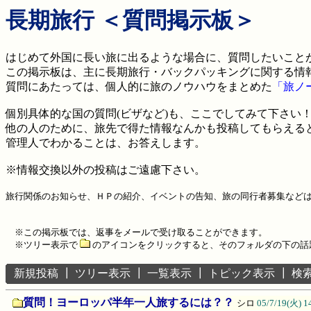
長期旅行 ＜質問掲示板＞
はじめて外国に長い旅に出るような場合に、質問したいこと
この掲示板は、主に長期旅行・バックパッキングに関する情
質問にあたっては、個人的に旅のノウハウをまとめた
「旅ノ
個別具体的な国の質問(ビザなど)も、ここでしてみて下さい
他の人のために、旅先で得た情報なんかも投稿してもらえると嬉
管理人でわかることは、お答えします。
※情報交換以外の投稿はご遠慮下さい。
旅行関係のお知らせ、ＨＰの紹介、イベントの告知、旅の同行者募集など
※この掲示板では、返事をメールで受け取ることができます。
※ツリー表示で
のアイコンをクリックすると、そのフォルダの下の話
新規投稿
┃
ツリー表示
┃
一覧表示
┃
トピック表示
┃
検
質問！ヨーロッパ半年一人旅するには？？
シロ
05/7/19(火) 1