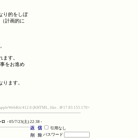
なり的をしぼ
（計画的に
。
。
れます。
事をお進め
なります。
) AppleWebKit/412.6 (KHTML, like...＠17.83.155.170>
シロ
- 05/7/23(土) 22:38 -
引用なし
パスワード