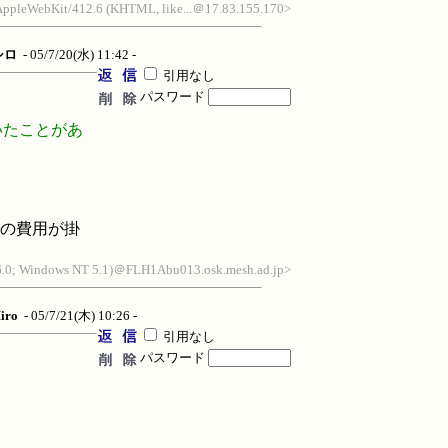
) AppleWebKit/412.6 (KHTML, like...＠17.83.155.170>
シロ
- 05/7/20(水) 11:42 -
引用なし
パスワード
いたことがあ
の費用が掛
 6.0; Windows NT 5.1)＠FLH1Abu013.osk.mesh.ad.jp>
iro
- 05/7/21(木) 10:26 -
引用なし
パスワード