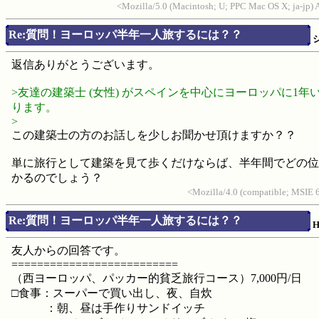
<Mozilla/5.0 (Macintosh; U; PPC Mac OS X; ja-jp
Re:質問！ヨーロッパ半年一人旅するには？？
返信ありがとうございます。
>友達の建築士 (女性) がスペインを中心にヨーロッパに1年
ります。
>
この建築士の方のお話しを少しお聞かせ頂けますか？？
単に旅行として建築を見て歩くだけならば、半年間でどの位
かるのでしょう？
<Mozilla/4.0 (compatible; MSIE
Re:質問！ヨーロッパ半年一人旅するには？？
H
友人からの回答です。
==========================
（西ヨーロッパ、パッカー的貧乏旅行コース）7,000円/日
□食事：スーパーで買い出し、夜、自炊
：朝、昼は手作りサンドイッチ