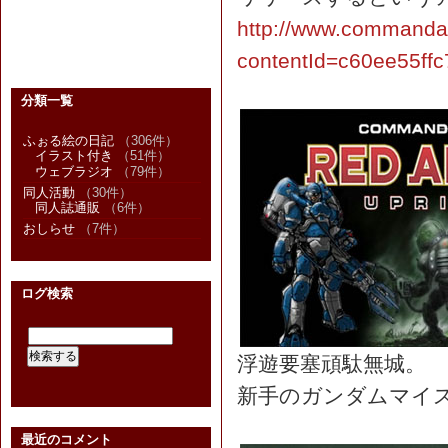
http://www.commandand
contentId=c60ee55
分類一覧
ふぉる絵の日記
（306件）
イラスト付き
（51件）
ウェブラジオ
（79件）
同人活動
（30件）
同人誌通販
（6件）
おしらせ
（7件）
ログ検索
浮遊要塞頑駄無城。
新手のガンダムマイ
最近のコメント