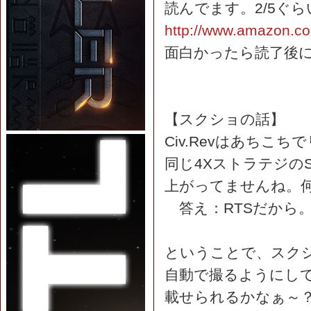
読んでます。2/5ぐ
http://www.amazon.co
面白かったら読了後
【スクショの話】
Civ.Revはあちこ
同じ4XストラテジのS
上がってませんね。
答え：RTSだから
ということで、スク
自動で撮るようにし
載せられるかなぁ～？