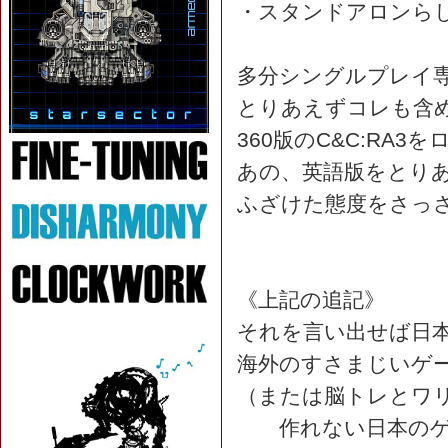
・スタンドアロンらし
多分シングルプレイ
とりあえずコレも含
360版のC&C:RA
あの、英語版をとり
ふざけた態度をさっ
《上記の追記》
それを言い出せば日本
海外のすさまじいゲ
（または脳トレとワリ
作れない日本のゲ