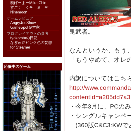
廃げーまーMike-Chin
すごく くそ ま ぞ
Ninemoon
ゲームレビュア
AngryJoeShow
GameSpot＠本家
鬼武者。
ブログレイアウトの参考
tyokorataの日記
なぎゅ＠ピンク色の妄想
for Steamer
なんというか、もう
「もうやめて、オレの
応援中のゲーム
内訳についてはこち
http://www.commandand
contentId=a205dd7
・今年3月に、PCの
・シングルキャンペ
(360版C&C3:K