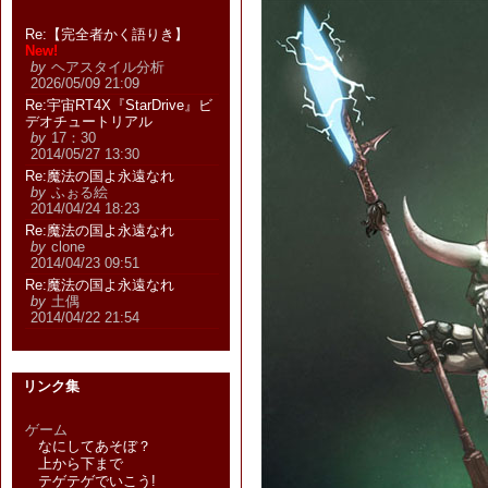
Re:【完全者かく語りき】
New!
by
ヘアスタイル分析
2026/05/09 21:09
Re:宇宙RT4X『StarDrive』ビ
デオチュートリアル
by
17：30
2014/05/27 13:30
Re:魔法の国よ永遠なれ
by
ふぉる絵
2014/04/24 18:23
Re:魔法の国よ永遠なれ
by
clone
2014/04/23 09:51
Re:魔法の国よ永遠なれ
by
土偶
2014/04/22 21:54
リンク集
ゲーム
なにしてあそぼ？
上から下まで
テゲテゲでいこう!