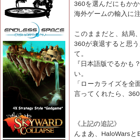
360を選んだにもか
海外ゲームの輸入に
このままだと、結局、
360が衰退すると思
て。
『日本語版でるかも
い。
「ローカライズを全
言ってくれたら、36
《上記の追記》
んまあ、HaloWars