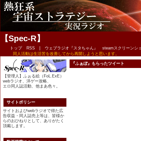
【Spec-R】
トップ
RSS
|
ウェブラジオ『スタちゃん』
steamスクリーン
同人活動は生活苦を改善してから再開しようと思います。
『ふぁぼ』もらったツイート
【管理人】ふぉる絵（FoL.ExE）
webラジオ、洋ゲー攻略、
エロ同人誌活動、他まあ色々。
サイトポリシー
サイトおよびwebラジオで得た広
告収益・同人誌売上等は、皆様か
らのおひねりとして、ありがたく
頂戴します。