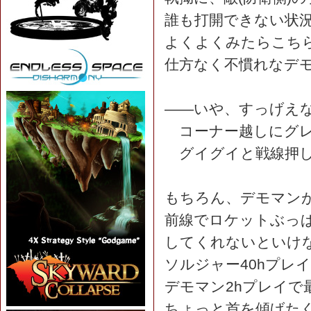
誰も打開できない状
よくよくみたらこち
仕方なく不慣れなデ
――いや、すっげえ
コーナー越しにグレ
グイグイと戦線押し
もちろん、デモマン
前線でロケットぶっ
してくれないといけ
ソルジャー40hプレ
デモマン2hプレイで
ちょっと首を傾げたく