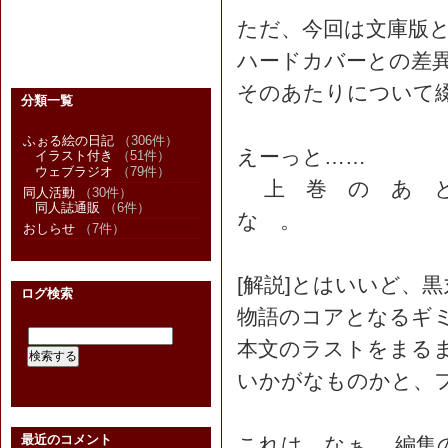
ただ、今回は文庫版
ハードカバーとの差
そのあたりについて
分類一覧
ふぉる絵の日記
（306件）
えーっと……
イラスト付き
（51件）
ウェブラジオ
（79件）
上 巻 の あ と
同人活動
（30件）
同人誌通販
（6件）
な 。
おしらせ
（7件）
[解説]とはいいど、
ログ検索
物語のコアとなるギ
本文のラストをまる
いかがなものかと、フ
最近のコメント
これは、なぁ… 編集