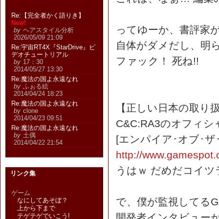
Re:【完全者かく語りき】
New!
ってゆーか、書評家
by
ヘアスタイル分析
2026/05/09 21:09
自体がダメだし、明
Re:宇宙RT4X『StarDrive』ビ
デオチュートリアル
ファック！ 死ね!!
by
17：30
2014/05/27 13:30
Re:魔法の国よ永遠なれ
by
ふぉる絵
2014/04/24 18:23
Re:魔法の国よ永遠なれ
【正しい日本の取り
by
clone
2014/04/23 09:51
C&C:RA3のオフィ
Re:魔法の国よ永遠なれ
by
土偶
[エンパイア･オブ･
2014/04/22 21:54
http://www.gamespot.
うはｗ だめだコイツ
リンク集
ゲーム
で、僕が監視してるGam
なにしてあそぼ？
上から下まで
開発者インタビュー
テゲテゲでいこう!