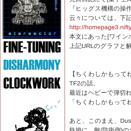
『ヒッグス機構の操
云々については、下記
http://homepage3.nift
本文にあった[ワイン
上記URLのグラフと
【ちくわしかもって
TF2の話。
最近はヘビーで弾切
「ちくわしかもってね
あと、このまえ、Dus
執拗に、敵(防衛側)の