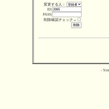
変更する人：
ID:
PASS:
削除確認チェック→
- Yom