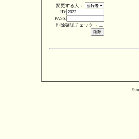
変更する人：
ID:
PASS:
削除確認チェック→
- Yom