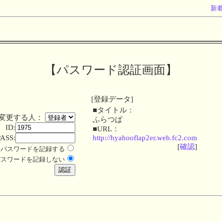
新
【パスワード認証画面】
[登録データ]
■タイトル：
変更する人：
ふらつぱ
ID:
■URL：
PASS:
http://hyahooflap2er.web.fc2.com
[
確認
]
パスワードを記録する
パスワードを記録しない