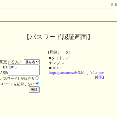
新
【パスワード認証画面】
[登録データ]
■タイトル：
変更する人：
ヤマノス
ID:
■URL：
PASS:
http://yamanosulv3.blog.fc2.com/
[
確認
]
パスワードを記録する
パスワードを記録しない