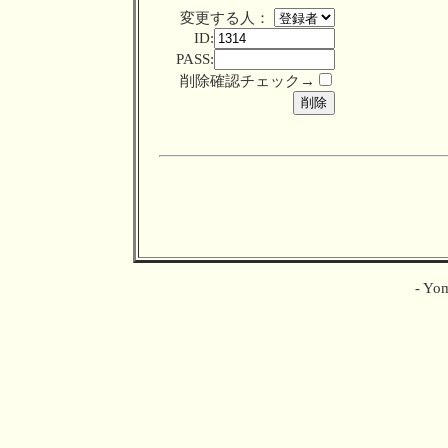
変更する人：
ID:
PASS:
削除確認チェック→
- Yom