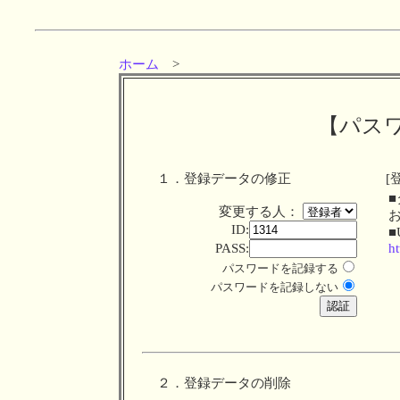
ホーム
>
【パス
１．登録データの修正
[
変更する人：
ID:
■
PASS:
ht
パスワードを記録する
パスワードを記録しない
２．登録データの削除