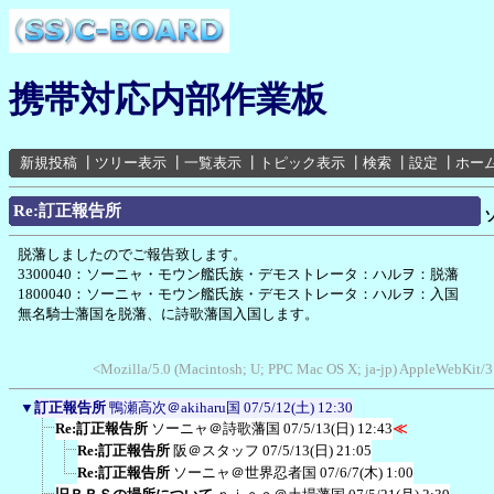
携帯対応内部作業板
新規投稿
┃
ツリー表示
┃
一覧表示
┃
トピック表示
┃
検索
┃
設定
┃
ホー
Re:訂正報告所
脱藩しましたのでご報告致します。
3300040：ソーニャ・モウン艦氏族・デモストレータ：ハルヲ：脱藩
1800040：ソーニャ・モウン艦氏族・デモストレータ：ハルヲ：入国
無名騎士藩国を脱藩、に詩歌藩国入国します。
<Mozilla/5.0 (Macintosh; U; PPC Mac OS X; ja-jp) AppleWebKit/
▼
訂正報告所
鴨瀬高次＠akiharu国
07/5/12(土) 12:30
Re:訂正報告所
ソーニャ＠詩歌藩国
07/5/13(日) 12:43
≪
Re:訂正報告所
阪＠スタッフ
07/5/13(日) 21:05
Re:訂正報告所
ソーニャ＠世界忍者国
07/6/7(木) 1:00