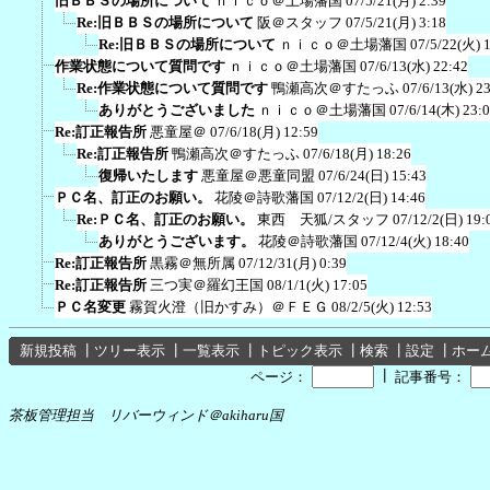
旧ＢＢＳの場所について
ｎｉｃｏ＠土場藩国
07/5/21(月) 2:39
Re:旧ＢＢＳの場所について
阪＠スタッフ
07/5/21(月) 3:18
Re:旧ＢＢＳの場所について
ｎｉｃｏ＠土場藩国
07/5/22(火) 
作業状態について質問です
ｎｉｃｏ＠土場藩国
07/6/13(水) 22:42
Re:作業状態について質問です
鴨瀬高次＠すたっふ
07/6/13(水) 2
ありがとうございました
ｎｉｃｏ＠土場藩国
07/6/14(木) 23:
Re:訂正報告所
悪童屋＠
07/6/18(月) 12:59
Re:訂正報告所
鴨瀬高次＠すたっふ
07/6/18(月) 18:26
復帰いたします
悪童屋＠悪童同盟
07/6/24(日) 15:43
ＰＣ名、訂正のお願い。
花陵＠詩歌藩国
07/12/2(日) 14:46
Re:ＰＣ名、訂正のお願い。
東西 天狐/スタッフ
07/12/2(日) 19:
ありがとうございます。
花陵＠詩歌藩国
07/12/4(火) 18:40
Re:訂正報告所
黒霧＠無所属
07/12/31(月) 0:39
Re:訂正報告所
三つ実＠羅幻王国
08/1/1(火) 17:05
ＰＣ名変更
霧賀火澄（旧かすみ）＠ＦＥＧ
08/2/5(火) 12:53
新規投稿
┃
ツリー表示
┃
一覧表示
┃
トピック表示
┃
検索
┃
設定
┃
ホー
┃
ページ：
記事番号：
茶板管理担当 リバーウィンド＠akiharu国