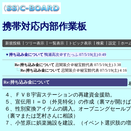
携帯対応内部作業板
新規投稿
┃
ツリー表示
┃
一覧表示
┃
トピック表示
┃
検索
┃
設定
┃
ホー
▼
持ち込み金について
鴨瀬高次＠すたっふ
07/5/19(土) 0:49
Re:持ち込み金について
忌闇装介＠秘宝館代表
07/5/19(土) 3:38
Re:持ち込み金について
忌闇装介＠秘宝館代表
07/5/19(土) 4:16
Re:持ち込み金について
４、ＦＶＢ宇宙ステーションの再建資金援助。
５、宣伝用Ｉ＝Ｄ（外見特化）の作成（裏マが開けば
６、性別変換アイテムの購入。オープニングセールプ
（裏マまたは芝村さんに相談）
７、小笠原に娯楽施設を建設。（イベント選択肢の増