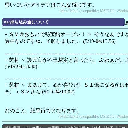
思いついたアイデアはこんな感じです。
<Mozilla/4.0 (compatible; MSIE 6.0; Wind
Re:持ち込み金について
+ ＳＶ＠おもいで秘宝館オープン！ ＞ そうなんです
議中なのですね。了解しました。 (5/19-04:13:56)
------------------------------------------------------------------------
+ 芝村 ＞ 護民官が不当裁定と言ったら、ぷわぁだ。
(5/19-04:13:30)
------------------------------------------------------------------------
+ 芝村 ＞ まあまて、ぬか喜びだ。８１億になるかは
ぞ。＞ＳＶさん (5/19-04:13:02)
とのこと。結果待ちとなります。
<Mozilla/4.0 (compatible; MSIE 6.0; Wind
新規投稿
┃
ツリー表示
┃
一覧表示
┃
トピック表示
┃
検索
┃
設定
┃
ホー