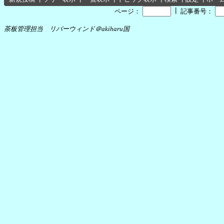
┃
ページ：
記事番号：
茶板管理担当 リバーウィンド＠akiharu国