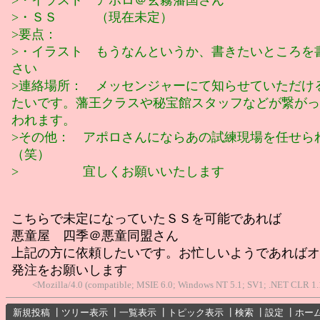
>・ＳＳ （現在未定）
>要点：
>・イラスト もうなんというか、書きたいところを
さい
>連絡場所： メッセンジャーにて知らせていただけ
たいです。藩王クラスや秘宝館スタッフなどが繋がっ
われます。
>その他： アポロさんにならあの試練現場を任せら
（笑）
> 宜しくお願いいたします
こちらで未定になっていたＳＳを可能であれば
悪童屋 四季＠悪童同盟さん
上記の方に依頼したいです。お忙しいようであればオ
発注をお願いします
<Mozilla/4.0 (compatible; MSIE 6.0; Windows NT 5.1; SV1; .NET CLR 1.
新規投稿
┃
ツリー表示
┃
一覧表示
┃
トピック表示
┃
検索
┃
設定
┃
ホー