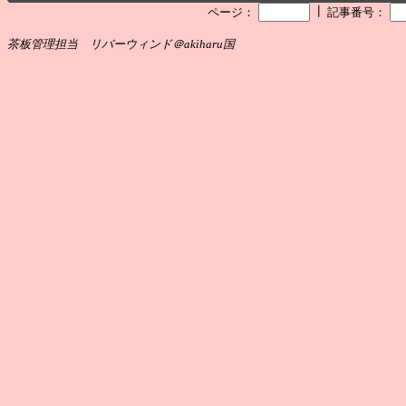
┃
ページ：
記事番号：
茶板管理担当 リバーウィンド＠akiharu国