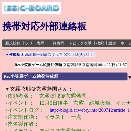
携帯対応外部連絡板
新規投稿
┃
ツリー表示
┃
一覧表示
┃
トピック表示
┃
検索
┃
設定
┃
ホー
▼
依頼所３
高原鋼一郎@スタッフ
07/11/13(火) 22:24
Re:小笠原ゲーム絵発注依頼
玄霧弦耶＠玄霧藩国
08/1/27(日) 21:57
Re:小笠原ゲーム絵発注依頼
▼玄霧弦耶＠玄霧藩国さん：
>依頼者名： 玄霧弦耶＠玄霧藩国
>イベント： 12月5日後半 玄霧、結城火焔、イカ
>イベントログ：
http://blogiri.at.webry.info/200712/article_1
>注文制作物： イラスト 一点
>指名製作者：
>・イラスト アポロ＠玄霧藩国さん