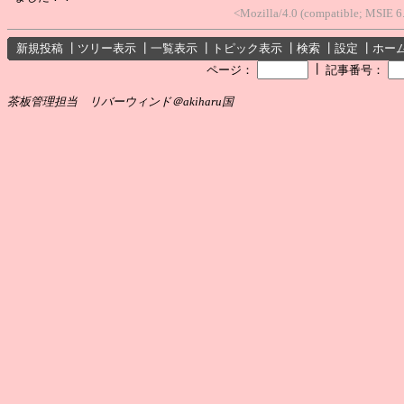
<Mozilla/4.0 (compatible; MSIE 
新規投稿
┃
ツリー表示
┃
一覧表示
┃
トピック表示
┃
検索
┃
設定
┃
ホー
┃
ページ：
記事番号：
茶板管理担当 リバーウィンド＠akiharu国