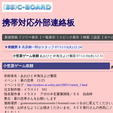
携帯対応外部連絡板
新規投稿
┃
ツリー表示
┃
一覧表示
┃
トピック表示
┃
検索
┃
設定
┃
ホー
▼
依頼所３
高原鋼一郎@スタッフ
07/11/13(火) 22:24
小笠原ゲーム依頼
あおひと＠海法よけ藩国
07/12/26(水) 12:31
小笠原ゲーム依頼
依頼者名：あおひと＠海法よけ藩国
イベント：蒼の忠孝 11/25
イベントログ：
http://eyedress.at.webry.info/200511/article_1.html
注文制作物：イラスト1 SS1
指名製作者：イラスト アポロ＠玄霧藩国様／ＳＳ 自由枠
要点：蒼の忠孝さんをお願いします
連絡場所：gomennsoreyattanooreda☆hotmail.com ☆を@に変えてくだ
その他：お好きなようにお描きくださいませ。ＡＣＥ善行さんの色気にノ
ました！！