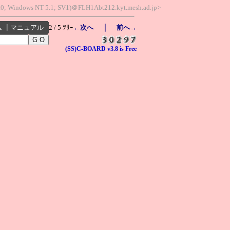
6.0; Windows NT 5.1; SV1)＠FLH1Abt212.kyt.mesh.ad.jp>
｜
ム
┃
マニュアル
2 / 5 ﾂﾘｰ
←次へ
前へ→
(SS)C-BOARD v3.8 is Free