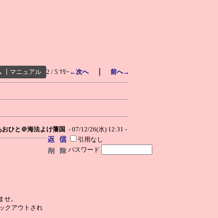
｜
ム
┃
マニュアル
2 / 5 ﾂﾘｰ
←次へ
前へ→
あおひと＠海法よけ藩国
- 07/12/26(水) 12:31 -
引用なし
パスワード
さいませ。
ックアウトされ