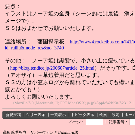
要点：
イラストはノーア姫の全身（シーン的には最後、消え
メージで）、
ＳＳはおまかせでお願いいたします。
連絡場所： 藩国掲示板
http://www4.rocketbbs.com/741/b
id=raiilu&mode=res&no=3740
その他： ノーア姫は黒髪で、小さい上に痩せている
（
）だそうです。
http://blog.tendice.jp/200607/article_25.html
（アオザイ）＋革鎧着用だと思います。
ＳＳの方は小笠原ログから離れていただいても構いま
談とかでも！）
よろしくお願いいたします。
<Mozilla/5.0 (Macintosh; U; PPC Mac OS X; ja-jp) AppleWebKit/523.12.
新規投稿
┃
ツリー表示
┃
一覧表示
┃
トピック表示
┃
検索
┃
設定
┃
ホー
┃
ページ：
記事番号：
茶板管理担当 リバーウィンド＠akiharu国