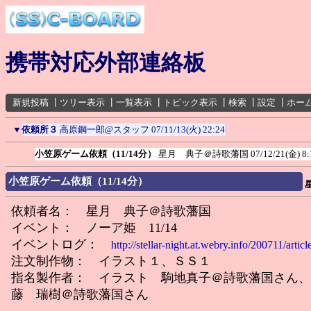
携帯対応外部連絡板
新規投稿
┃
ツリー表示
┃
一覧表示
┃
トピック表示
┃
検索
┃
設定
┃
ホー
▼
依頼所３
高原鋼一郎@スタッフ
07/11/13(火) 22:24
小笠原ゲーム依頼（11/14分）
星月 典子＠詩歌藩国
07/12/21(金) 8:
小笠原ゲーム依頼（11/14分）
依頼者名： 星月 典子＠詩歌藩国
イベント： ノーア姫 11/14
イベントログ：
http://stellar-night.at.webry.info/200711/artic
注文制作物： イラスト１、ＳＳ１
指名製作者： イラスト 駒地真子＠詩歌藩国さん、
藤 瑞樹＠詩歌藩国さん