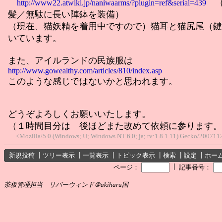
（
http://www22.atwiki.jp/naniwaarms/?plugin=ref&serial=439
髪／無駄に長い陣鉢を装備）
（現在、猫妖精を着用中ですので）猫耳と猫尻尾（鍵
いています。
また、アイルランドの民族服は
http://www.gowealthy.com/articles/810/index.asp
このような感じではないかと思われます。
どうぞよろしくお願いいたします。
（１時間目分は 後ほどまた改めて依頼に参ります。
<Mozilla/5.0 (Windows; U; Windows NT 6.0; ja; rv:1.8.1.11) Gecko/2007112
新規投稿
┃
ツリー表示
┃
一覧表示
┃
トピック表示
┃
検索
┃
設定
┃
ホー
┃
ページ：
記事番号：
茶板管理担当 リバーウィンド＠akiharu国