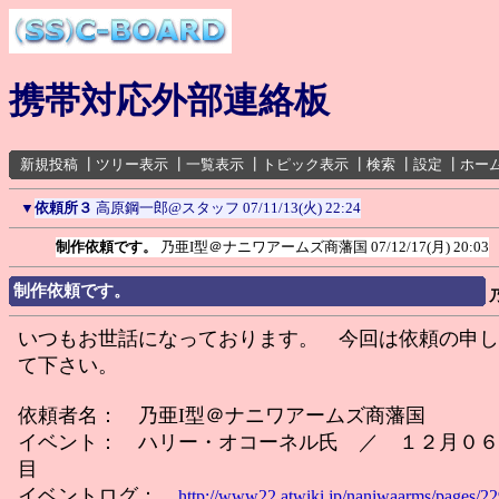
携帯対応外部連絡板
新規投稿
┃
ツリー表示
┃
一覧表示
┃
トピック表示
┃
検索
┃
設定
┃
ホー
▼
依頼所３
高原鋼一郎@スタッフ
07/11/13(火) 22:24
制作依頼です。
乃亜I型＠ナニワアームズ商藩国
07/12/17(月) 20:03
制作依頼です。
いつもお世話になっております。 今回は依頼の申し
て下さい。
依頼者名： 乃亜I型＠ナニワアームズ商藩国
イベント： ハリー・オコーネル氏 ／ １２月０６
目
イベントログ：
http://www22.atwiki.jp/naniwaarms/pages/22