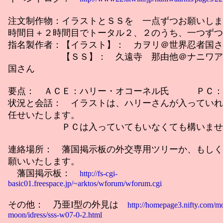
注文制作物：イラストとＳＳを 一点ずつお願いしま
時間目＋２時間目でトータル２、２のうち、一つずつ
指名製作者：【イラスト】： カヲリ＠世界忍者国さ
【ＳＳ】： 久遠寺 那由他＠ナニワアー
国さん
要点： ＡＣＥ：ハリー・オコーネル氏 ＰＣ：
状況と会話： イラストは、ハリーさんが入っていれ
任せいたします。
ＰＣは入っていてもいなくても構いませ
連絡場所： 藩国掲示板の外交専用ツリーか、もしく
願いいたします。
藩国掲示板：
http://fs-cgi-
basic01.freespace.jp/~arktos/wforum/wforum.cgi
その他： 乃亜I型の外見は
http://homepage3.nifty.com/m
moon/idress/sss-w07-0-2.html