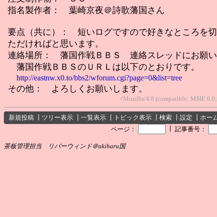
指名製作者： 葉崎京夜＠詩歌藩国さん
要点（共に）： 短いログですので好きなところを切
ただければと思います。
連絡場所： 藩国作戦ＢＢＳ 連絡スレッドにお願い
藩国作戦ＢＢＳのＵＲＬは以下のとおりです。
http://eastnw.x0.to/bbs2/wforum.cgi?page=0&list=tree
その他： よろしくお願いします。
<Mozilla/4.0 (compatible; MSIE 6.
新規投稿
┃
ツリー表示
┃
一覧表示
┃
トピック表示
┃
検索
┃
設定
┃
ホー
┃
ページ：
記事番号：
茶板管理担当 リバーウィンド＠akiharu国