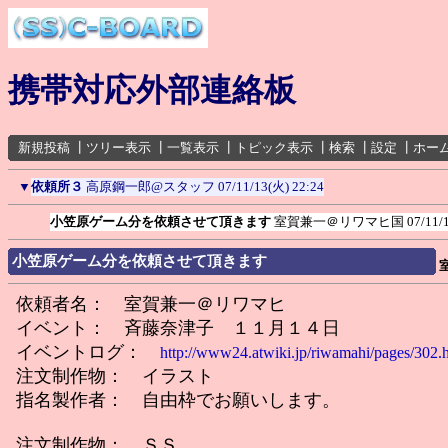
携帯対応外部連絡板
新規投稿
┃
ツリー表示
┃
一覧表示
┃
トピック表示
┃
検索
┃
設定
┃
ホー
▼
依頼所３
高原鋼一郎@スタッフ
07/11/13(火) 22:24
小笠原ゲーム分を依頼させて頂きます
室賀兼一＠リワマヒ国
07/11/
小笠原ゲーム分を依頼させて頂きます
依頼者名： 室賀兼一＠リワマヒ
イベント： 斉藤奈津子 １１月１４日
イベントログ：
http://www24.atwiki.jp/riwamahi/pages/302.
注文制作物： イラスト
指名製作者： 自由枠でお願いします。
注文制作物： ＳＳ