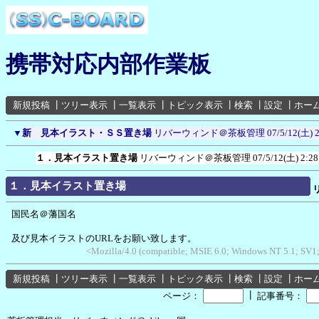
携帯対応内部作業板
新規投稿
┃
ツリー表示
┃
一覧表示
┃
トピック表示
┃
検索
┃
設定
┃
ホー
▼
新 見本イラスト・ＳＳ置き場
リバーウィンド＠茶板管理
07/5/12(土) 
１．見本イラスト置き場
リバーウィンド＠茶板管理
07/5/12(土) 2:28
１．見本イラスト置き場
国民名＠藩国名
及び見本イラストのURLをお願い致します。
<Mozilla/4.0 (compatible; MSIE 6.0; Windows NT 5.1; SV1
新規投稿
┃
ツリー表示
┃
一覧表示
┃
トピック表示
┃
検索
┃
設定
┃
ホー
┃
ページ：
記事番号：