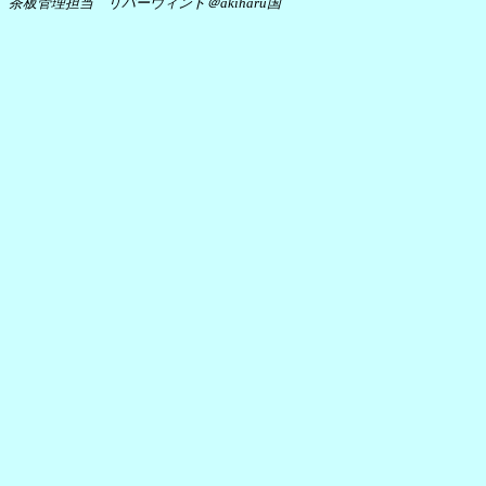
茶板管理担当 リバーウィンド＠akiharu国