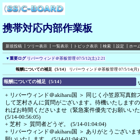
携帯対応内部作業板
新規投稿
┃
ツリー表示
┃
一覧表示
┃
トピック表示
┃
検索
┃
設定
┃
ホー
▼
重要ログ
リバーウィンド＠茶板管理
07/5/12(土) 2:21
報酬についての補足（5/14）
リバーウィンド＠茶板管理
07/5/14(月) 
報酬についての補足（5/14）
+ リバーウィンド＠akiharu国 ＞ 同じく小笠原写真
して芝村さんに質問がございます。待機いたしますの
ればお時間くださいませ（緊急案件優先でお願いいた
(5/14-00:56:05)
+ 芝村 ＞ 質問者どうぞ。 (5/14-01:04:04)
+ リバーウィンド＠akiharu国 ＞ ありがとうござい
願いいたします。 (5/14-01:04:42)