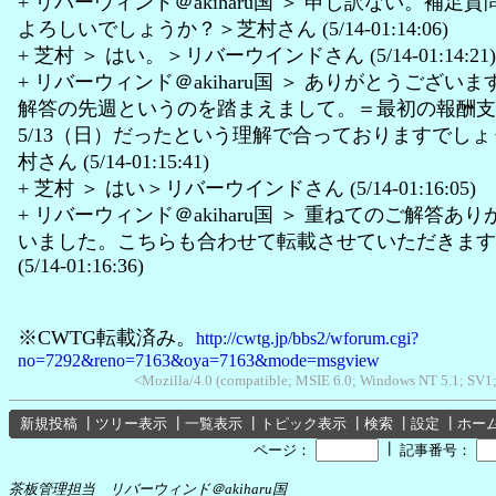
+ リバーウィンド＠akiharu国 ＞ 申し訳ない。補足
よろしいでしょうか？＞芝村さん (5/14-01:14:06)
+ 芝村 ＞ はい。＞リバーウインドさん (5/14-01:14:21)
+ リバーウィンド＠akiharu国 ＞ ありがとうござい
解答の先週というのを踏まえまして。＝最初の報酬支
5/13（日）だったという理解で合っておりますでし
村さん (5/14-01:15:41)
+ 芝村 ＞ はい＞リバーウインドさん (5/14-01:16:05)
+ リバーウィンド＠akiharu国 ＞ 重ねてのご解答あ
いました。こちらも合わせて転載させていただきます
(5/14-01:16:36)
※CWTG転載済み。
http://cwtg.jp/bbs2/wforum.cgi?
no=7292&reno=7163&oya=7163&mode=msgview
<Mozilla/4.0 (compatible; MSIE 6.0; Windows NT 5.1; SV1
新規投稿
┃
ツリー表示
┃
一覧表示
┃
トピック表示
┃
検索
┃
設定
┃
ホー
┃
ページ：
記事番号：
茶板管理担当 リバーウィンド＠akiharu国