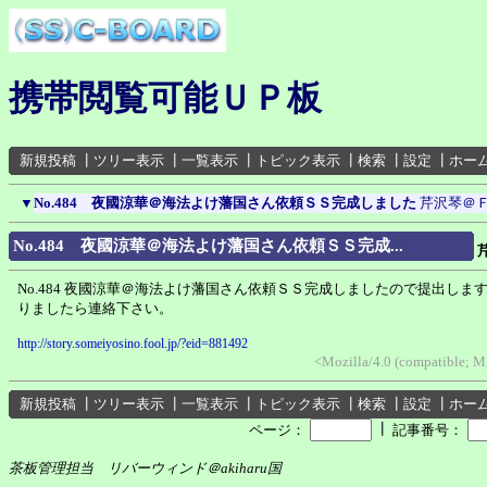
携帯閲覧可能ＵＰ板
新規投稿
┃
ツリー表示
┃
一覧表示
┃
トピック表示
┃
検索
┃
設定
┃
ホー
▼
No.484 夜國涼華＠海法よけ藩国さん依頼ＳＳ完成しました
芹沢琴＠
No.484 夜國涼華＠海法よけ藩国さん依頼ＳＳ完成...
No.484 夜國涼華＠海法よけ藩国さん依頼ＳＳ完成しましたので提出しま
りましたら連絡下さい。
http://story.someiyosino.fool.jp/?eid=881492
<Mozilla/4.0 (compatible; 
新規投稿
┃
ツリー表示
┃
一覧表示
┃
トピック表示
┃
検索
┃
設定
┃
ホー
┃
ページ：
記事番号：
茶板管理担当 リバーウィンド＠akiharu国