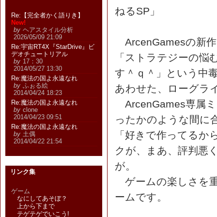
ねるSP」
Re:【完全者かく語りき】
New!
by
ヘアスタイル分析
2026/05/09 21:09
ArcenGamesの新作
Re:宇宙RT4X『StarDrive』ビ
デオチュートリアル
「ストラテジーの悩
by
17：30
2014/05/27 13:30
す＾ｑ＾」という中
Re:魔法の国よ永遠なれ
by
ふぉる絵
あわせた、ローグラ
2014/04/24 18:23
ArcenGames専属
Re:魔法の国よ永遠なれ
by
clone
2014/04/23 09:51
ったかのような間に
Re:魔法の国よ永遠なれ
「好きで作ってるか
by
土偶
2014/04/22 21:54
クが、まあ、評判悪
が。
リンク集
ゲームの楽しさを重
ゲーム
ームです。
なにしてあそぼ？
上から下まで
テゲテゲでいこう!