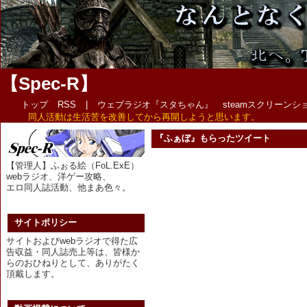
【Spec-R】
トップ
RSS
|
ウェブラジオ『スタちゃん』
steamスクリーン
同人活動は生活苦を改善してから再開しようと思います。
『ふぁぼ』もらったツイート
【管理人】ふぉる絵（FoL.ExE）
webラジオ、洋ゲー攻略、
エロ同人誌活動、他まあ色々。
サイトポリシー
サイトおよびwebラジオで得た広
告収益・同人誌売上等は、皆様か
らのおひねりとして、ありがたく
頂戴します。