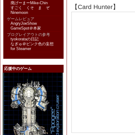
廃げーまーMike-Chin
【Card Hunter】
すごく くそ ま ぞ
Ninemoon
ゲームレビュア
AngryJoeShow
GameSpot＠本家
ブログレイアウトの参考
tyokorataの日記
なぎゅ＠ピンク色の妄想
for Steamer
応援中のゲーム