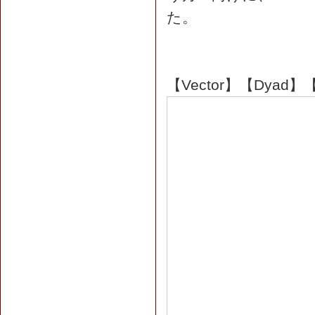
た。
【Vector】【Dyad】【R