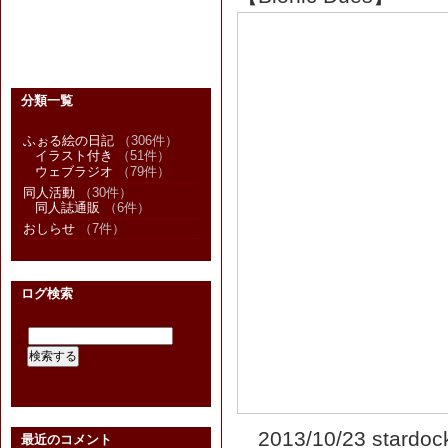
分類一覧
ふぉる絵の日記
（306件）
イラスト付き
（51件）
ウェブラジオ
（79件）
同人活動
（30件）
同人誌通販
（6件）
おしらせ
（7件）
ログ検索
2013/10/23 sta
最近のコメント