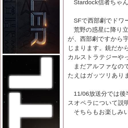
Stardock信者ち
SFで西部劇でドワ
荒野の惑星に降り立
が、西部劇ですから
じまります。銃だか
カルストラテジーや
まだアルファなので
たえはガッツリあり
11/06放送分では
スオペラについて説
そちらもお楽しみい