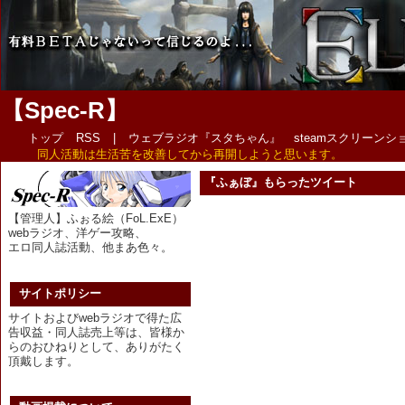
【Spec-R】
トップ
RSS
|
ウェブラジオ『スタちゃん』
steamスクリーン
同人活動は生活苦を改善してから再開しようと思います。
『ふぁぼ』もらったツイート
【管理人】ふぉる絵（FoL.ExE）
webラジオ、洋ゲー攻略、
エロ同人誌活動、他まあ色々。
サイトポリシー
サイトおよびwebラジオで得た広
告収益・同人誌売上等は、皆様か
らのおひねりとして、ありがたく
頂戴します。