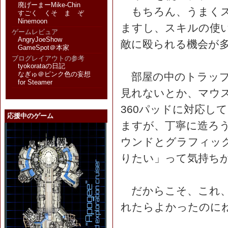
廃げーまーMike-Chin
もちろん、うまくス
すごく くそ ま ぞ
Ninemoon
ますし、スキルの使
ゲームレビュア
AngryJoeShow
敵に殴られる機会が
GameSpot＠本家
ブログレイアウトの参考
tyokorataの日記
なぎゅ＠ピンク色の妄想
部屋の中のトラップ
for Steamer
見れないとか、マウ
360パッドに対応してい
応援中のゲーム
ますが、丁寧に造ろ
ウンドとグラフィッ
りたい」って気持ち
だからこそ、これ、Ea
れたらよかったのに