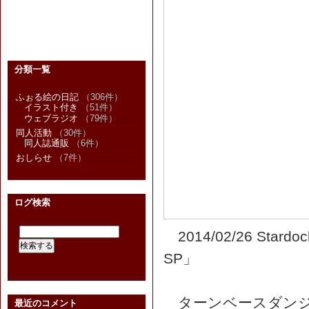
分類一覧
ふぉる絵の日記
（306件）
イラスト付き
（51件）
ウェブラジオ
（79件）
同人活動
（30件）
同人誌通販
（6件）
おしらせ
（7件）
ログ検索
2014/02/26 S
SP」
ターンベースダンジョン
最近のコメント