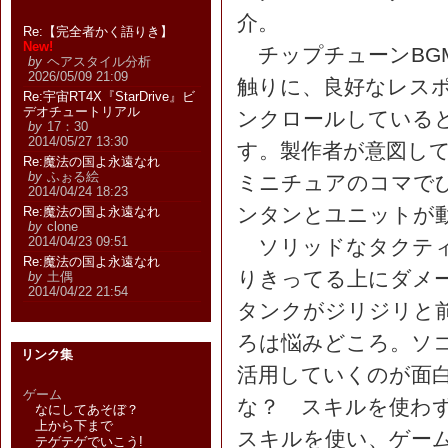
介。
Re:【完全者かく語りき】
New!
チップチューンBGM
by
ヘアスタイル分析
2026/05/09 21:09
触りに、良好なレス
Re:宇宙RT4X『StarDrive』ビ
デオチュートリアル
ンクロールしている
by
17：30
2014/05/27 13:30
す。製作者が意図し
Re:魔法の国よ永遠なれ
by
ふぉる絵
ミニチュアのコマで
2014/04/24 18:23
ンタンとユニットが
Re:魔法の国よ永遠なれ
by
clone
2014/04/23 09:51
ソリッドなタクティ
Re:魔法の国よ永遠なれ
りきってる上にダメ
by
土偶
2014/04/22 21:54
タンクがジリジリと
ろは悩みどころ。ソ
リンク集
活用していくのが面
ゲーム
な？ スキルを使わ
なにしてあそぼ？
上から下まで
スキルを使い、ゲー
テゲテゲでいこう!