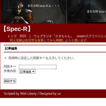
【Spec-R】
トップ
RSS
|
ウェブラジオ『スタちゃん』
steamスクリーン
同人活動は生活苦を改善してから再開しようと思います。
記事編集
投稿時に設定した削除キーを入力してください。
削除キー
作業内容
Scripted by Web Liberty
/
Designed by uz