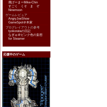
廃げーまーMike-Chin
すごく くそ ま ぞ
Ninemoon
ゲームレビュア
AngryJoeShow
GameSpot＠本家
ブログレイアウトの参考
tyokorataの日記
なぎゅ＠ピンク色の妄想
for Steamer
応援中のゲーム