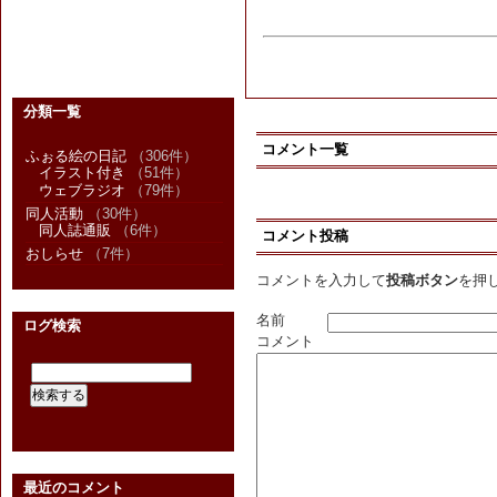
分類一覧
コメント一覧
ふぉる絵の日記
（306件）
イラスト付き
（51件）
ウェブラジオ
（79件）
同人活動
（30件）
同人誌通販
（6件）
コメント投稿
おしらせ
（7件）
コメントを入力して
投稿ボタン
を押
名前
ログ検索
コメント
最近のコメント