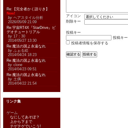
Re:【完全者かく語りき】
New!
アイコン
by
ヘアスタイル分析
削除キー
2026/05/09 21:09
Re:宇宙RT4X『StarDrive』ビ
デオチュートリアル
投稿キー
by
17：30
投稿キー
2014/05/27 13:30
投稿者情報を保存する
Re:魔法の国よ永遠なれ
by
ふぉる絵
2014/04/24 18:23
Re:魔法の国よ永遠なれ
by
clone
2014/04/23 09:51
Re:魔法の国よ永遠なれ
by
土偶
2014/04/22 21:54
リンク集
ゲーム
なにしてあそぼ？
上から下まで
テゲテゲでいこう!