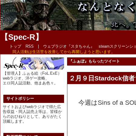
【Spec-R】
トップ
RSS
|
ウェブラジオ『スタちゃん』
steamスクリーン
同人活動は生活苦を改善してから再開しようと思います。
『ふぁぼ』もらったツイート
【管理人】ふぉる絵（FoL.ExE）
２月９日Stardock
webラジオ、洋ゲー攻略、
エロ同人誌活動、他まあ色々。
サイトポリシー
今週はSins of a 
サイトおよびwebラジオで得た広
告収益・同人誌売上等は、皆様か
らのおひねりとして、ありがたく
頂戴します。