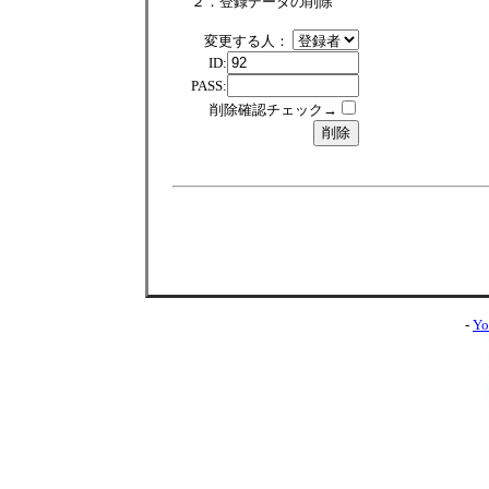
２．登録データの削除
変更する人：
ID:
PASS:
削除確認チェック→
-
Yo