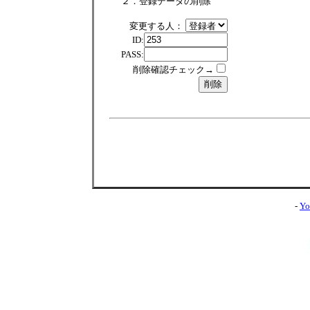
２．登録データの削除
変更する人：
ID:
PASS:
削除確認チェック→
-
Yo