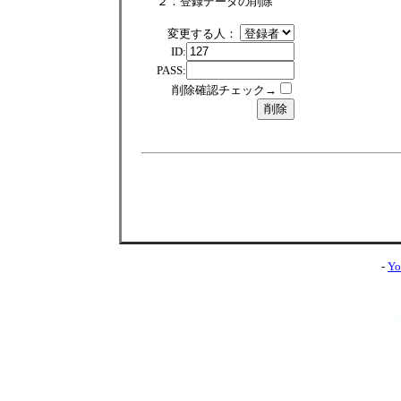
２．登録データの削除
変更する人：
ID:
PASS:
削除確認チェック→
-
Yo