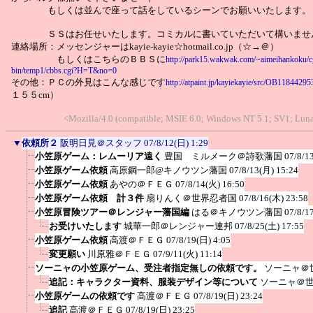
もしくは並んで座って話をしているシーンでお願いいたします。
ＳＳはお任せいたします。コミカルに書いていただいて構いませ
連絡場所：メッセンジャーはkayie-kayie☆hotmail.co.jp（☆→＠）
もしくはこちらのＢＢＳに
http://park15.wakwak.com/~aimeihankoku/c
bin/temp1/cbbs.cgi?H=T&no=0
その他：ＰＣの外見はこんな感じです
http://atpaint.jp/kayiekayie/src/OB1184429
１５５cm）
<Mozilla/4.0 (compatible; MSIE 6.0; Windows NT 5.1; SV1; Lu
▼
依頼所２
阪明日見＠スタッフ
07/8/12(日) 1:29
小笠原ゲーム：レムーリア遠く
豊国 ミルメーク＠詩歌藩国
07/8/1
小笠原ゲーム依頼
高原鋼一郎@キノウツン藩国
07/8/13(月) 15:24
小笠原ゲーム依頼
あやの＠ＦＥＧ
07/8/14(火) 16:50
小笠原ゲーム依頼 計３件
扇りんく＠世界忍者国
07/8/16(木) 23:58
小笠原冒険ツアー＠レンジャー藩国編
はる＠キノウツン藩国
07/8/1
お受けいたします
城華一郎＠レンジャー連邦
07/8/25(土) 17:55
小笠原ゲーム依頼
高渡＠ＦＥＧ
07/8/19(日) 4:05
変更願い
川原雅＠ＦＥＧ
07/9/11(火) 11:14
ソーニャの小笠原ゲーム、受注者指定無しの依頼です。
ソーニャ＠
追記：キャラクター資料、服装デザイン等について
ソーニャ＠
小笠原ゲームの依頼です
高渡＠ＦＥＧ
07/8/19(日) 23:24
追記
高渡＠ＦＥＧ
07/8/19(日) 23:25