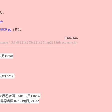
ん。
gi-
（背は
538809.jpg
3,669 hits
nascape 4.3.3)＠221x255x221x251.ap221.ftth.ucom.ne.jp>
3(月) 0:50
7(金) 22:38
世界忍者国
07/8/19(日) 16:37
世界忍者国
07/8/19(日) 21:52