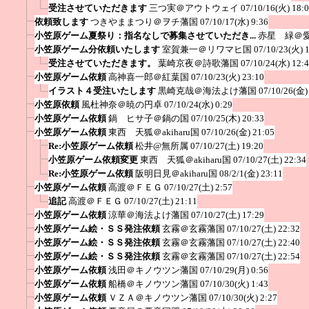
受注させていただきます
三つ実＠アウトウェイ
07/10/16(火) 18:
依頼致します
つきやままつり＠ヲチ藩国
07/10/17(水) 9:36
小笠原ゲーム夏祭り：指名なしで募集させていただき...
赤星 緑＠
小笠原ゲーム分依頼いたします
室賀兼一＠リワマヒ国
07/10/23(火) 
受注させていただきます。
葉崎京夜＠詩歌藩国
07/10/24(水) 12:
小笠原ゲーム依頼
高神喜一郎＠紅葉国
07/10/23(火) 23:10
イラスト４受注いたします
黒崎克哉＠海法よけ藩国
07/10/26(金)
小笠原依頼
風杜神奈＠暁の円卓
07/10/24(水) 0:29
小笠原ゲーム依頼
鍋 ヒサ子＠鍋の国
07/10/25(木) 20:33
小笠原ゲーム依頼
東西 天狐＠akiharu国
07/10/26(金) 21:05
Re:小笠原ゲーム依頼
松井@無所属
07/10/27(土) 19:20
小笠原ゲーム依頼変更
東西 天狐＠akiharu国
07/10/27(土) 22:34
Re:小笠原ゲーム依頼
阪明日見＠akiharu国
08/2/1(金) 23:11
小笠原ゲーム依頼
高渡＠ＦＥＧ
07/10/27(土) 2:57
追記
高渡＠ＦＥＧ
07/10/27(土) 21:11
小笠原ゲーム依頼
涼華＠海法よけ藩国
07/10/27(土) 17:29
小笠原ゲーム絵・ＳＳ発注依頼
玄霧＠玄霧藩国
07/10/27(土) 22:32
小笠原ゲーム絵・ＳＳ発注依頼
玄霧＠玄霧藩国
07/10/27(土) 22:40
小笠原ゲーム絵・ＳＳ発注依頼
玄霧＠玄霧藩国
07/10/27(土) 22:54
小笠原ゲーム依頼
浅田＠キノウツン藩国
07/10/29(月) 0:56
小笠原ゲーム依頼
船橋＠キノウツン藩国
07/10/30(火) 1:43
小笠原ゲーム依頼
ＶＺＡ＠キノウツン藩国
07/10/30(火) 2:27