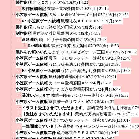
製作依頼
アシタスナオ
07/9/13(木) 14:22
製作依頼追記
玄霧＠玄霧藩国
07/10/27(土) 21:14
小笠原ゲーム依頼
ＳＷ－Ｍ＠ビギナーズ王国
07/9/16(日) 21:58
Re:小笠原ゲーム依頼
風理礼衣＠ＦＥＧ
07/9/17(月) 8:59
製作依頼
しらいし裕＠暁の円卓
07/9/18(火) 1:40
制作依頼
霧原涼＠芥辺境藩国
07/9/19(水) 14:18
遅延連絡
鍋 ヒサ子＠鍋の国
07/9/25(火) 23:23
Re:遅延連絡
霧原涼＠芥辺境藩国
07/9/28(金) 18:58
製作をお願いいたします
ＳＯＵ＠ビギナーズ王国
07/9/20(木) 20:57
小笠原ゲーム依頼
豊国 ミロ＠レンジャー連邦
07/9/21(金) 2:48
小笠原ゲーム依頼
うにょ＠海法よけ藩国
07/9/23(日) 21:36
Re:小笠原ゲーム依頼
うにょ＠海法よけ藩国
07/9/28(金) 0:08
小笠原ゲーム依頼
風杜神奈＠暁の円卓
07/9/23(日) 22:21
小笠原ゲーム依頼
カイエ＠愛鳴藩国
07/9/24(月) 15:29
小笠原ゲーム依頼です
たまき＠愛鳴藩国
07/9/24(月) 16:47
受注いたします
城華一郎＠レンジャー連邦
07/9/25(火) 5:52
小笠原ゲーム依頼
室賀兼一＠リワマヒ
07/9/28(金) 4:32
イラスト受注させていただきます。
黒崎克哉＠海法よけ藩国
07/
【受注させていただきます】
葉崎京夜＠詩歌藩国
07/9/30(日) 12
小笠原ゲーム依頼
萩野むつき＠レンジャー連邦
07/9/30(日) 0:17
一部間違えていました
萩野むつき＠レンジャー連邦
07/9/30(日) 
小笠原ゲーム依頼二件
竜乃麻衣＠ＦＥＧ
07/9/30(日) 0:42
小笠原ゲームの依頼
風野緋璃＠ＦＥＧ
07/10/2(火) 2:08