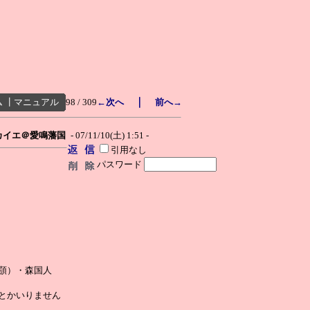
｜
ム
┃
マニュアル
98 / 309
←次へ
前へ→
カイエ＠愛鳴藩国
- 07/11/10(土) 1:51 -
引用なし
パスワード
顎）・森国人
とかいりません