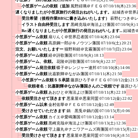
小笠原ゲームの依頼（追加
風野緋璃＠ＦＥＧ
07/10/18(木) 23:36
遅くなりましたが小笠原旅行の発注おねがいします。
結城杏＠世界
受注希望（後程作業BBSに書き込みいたします）
萩野むつき＠
イラスト自由枠受注します
黒崎克哉＠海法よけ藩国
07/10/9(火) 
Re:遅くなりましたが小笠原旅行の発注おねがいします...
結城杏
小笠原ゲーム依頼
扇りんく＠世界忍者国
07/10/4(木) 23:04
小笠原ゲーム依頼
高原鋼一郎@キノウツン藩国
07/10/6(土) 20:21
注文、お願いいたしますー
猫野和錆＠玄霧藩国
07/10/7(日) 23:04
小笠原ゲーム依頼
経＠詩歌藩国
07/10/9(火) 18:13
小笠原ゲーム、依頼。
花陵＠詩歌藩国
07/10/9(火) 22:37
小笠原ゲーム発注依頼
蝶子＠レンジャー連邦
07/10/10(水) 14:06
小笠原ゲーム依頼
比嘉劉輝＠ながみ藩国
07/10/11(木) 21:50
小笠原ゲーム依頼ＳＳ承諾
藤原ひろ子＠ＦＥＧ
07/10/12(金) 21:
依頼者名：比嘉劉輝＠ながみ藩国さんのご依頼です
藤原ひろ
小笠原ゲーム依頼
あおひと＠海法よけ藩国
07/10/11(木) 22:19
依頼受注させて頂きます
悪童屋＠悪童同盟
07/10/12(金) 22:02
小笠原ゲーム以来
金村佑華＠ＦＥＧ
07/10/12(金) 12:49
受けさせていただきます
鍋 黒兎＠鍋の国
07/10/15(月) 0:06
小笠原ゲーム依頼
カイエ＠愛鳴藩国
07/10/12(金) 13:14
小笠原ゲーム依頼
黒崎克哉＠海法よけ藩国
07/10/13(土) 12:36
小笠原ゲーム依頼
守上藤丸＠ナニワアームズ商藩国
07/10/15(月) 22
受注受けさせて頂きます
悪童屋＠悪童同盟
07/10/16(火) 8:51