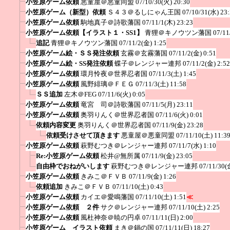
小笠原ゲーム依頼
悪童屋＠悪童同盟
07/10/30(火) 20:30
小笠原ゲーム（新型）依頼
Ｓ４３＠るしにゃん王国
07/10/31(水) 23
小笠原ゲーム依頼
駒地真子＠詩歌藩国
07/11/1(木) 23:23
小笠原ゲーム依頼【イラスト１・SS1】
青狸＠キノウツン藩国
07/11
追記
青狸＠キノウツン藩国
07/11/2(金) 1:25
小笠原ゲーム絵・ＳＳ発注依頼
玄霧＠玄霧藩国
07/11/2(金) 0:51
小笠原ゲーム絵・SS発注依頼
蝶子＠レンジャー連邦
07/11/2(金) 2:52
小笠原ゲーム依頼
環月怜夜＠世界忍者国
07/11/3(土) 1:45
小笠原ゲーム依頼
風野緋璃＠ＦＥＧ
07/11/3(土) 11:58
ＳＳ追加
左木＠FEG
07/11/6(火) 0:05
小笠原ゲーム依頼
竜宮 司＠詩歌藩国
07/11/5(月) 23:11
小笠原ゲーム依頼
奥羽りんく＠世界忍者国
07/11/6(火) 0:01
依頼内容変更
奥羽りんく＠世界忍者国
07/11/9(金) 23:28
依頼受けさせて頂きます
悪童屋＠悪童同盟
07/11/10(土) 11:3
小笠原ゲーム依頼
萩野むつき＠レンジャー連邦
07/11/7(水) 1:10
Re:小笠原ゲーム依頼
松井@無所属
07/11/9(金) 23:05
自由枠でおねがいします
萩野むつき＠レンジャー連邦
07/11/30(
小笠原ゲーム依頼
きみこ＠ＦＶＢ
07/11/9(金) 1:26
依頼追加
きみこ＠ＦＶＢ
07/11/10(土) 0:43
小笠原ゲーム依頼
カイエ＠愛鳴藩国
07/11/10(土) 1:51
≪
小笠原ゲーム依頼 ２件
サク＠レンジャー連邦
07/11/10(土) 2:25
小笠原ゲーム依頼
風杜神奈＠暁の円卓
07/11/11(日) 2:00
小笠原ゲーム イラスト依頼
まき＠鍋の国
07/11/11(日) 18:27