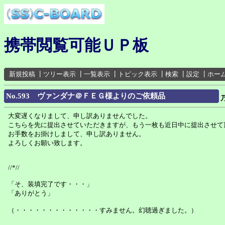
携帯閲覧可能ＵＰ板
新規投稿
┃
ツリー表示
┃
一覧表示
┃
トピック表示
┃
検索
┃
設定
┃
ホー
No.593 ヴァンダナ＠ＦＥＧ様よりのご依頼品
大変遅くなりまして、申し訳ありませんでした。
こちらを先に提出させていただきますが、もう一枚も近日中に提出させて
お手数をお掛けしまして、申し訳ありません。
よろしくお願い致します。
//*//
「そ、装填完了です・・・」
「ありがとう」
（・・・・・・・・・・・・・すみません。幻聴過ぎました。）