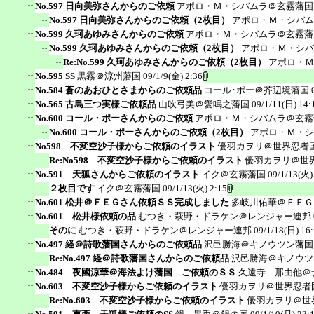
No.597 日向美弥さんからのご依頼
アポロ・Ｍ・シバムラ＠玄霧藩国
No.597 日向美弥さんからのご依頼（2枚目）
アポロ・Ｍ・シバム
No.599 久珂あゆみさんからのご依頼
アポロ・Ｍ・シバムラ＠玄霧藩
No.599 久珂あゆみさんからのご依頼（2枚目）
アポロ・Ｍ・シバ
Re:No.599 久珂あゆみさんからのご依頼（2枚目）
アポロ・Ｍ
No.595 SS
黒霧＠涼州藩国
09/1/9(金) 2:36
No.584 蒼のあおひとさまからのご依頼品
コール･ポー＠芥辺境藩国
No.565 古島三つ実様ご依頼品
山吹弓美＠愛鳴之藩国
09/1/11(日) 14:
No.600 コール・ポーさんからのご依頼
アポロ・Ｍ・シバムラ＠玄霧
No.600 コール・ポーさんからのご依頼（2枚目）
アポロ・Ｍ・シ
No598 不変空沙子様からご依頼のイラスト
優羽カヲリ＠世界忍者
Re:No598 不変空沙子様からご依頼のイラスト
優羽カヲリ＠世
No.591 天狐さんからご依頼のイラスト
イク＠玄霧藩国
09/1/13(火)
２枚目です
イク＠玄霧藩国
09/1/13(火) 2:15
No.601 松井＠ＦＥＧさん依頼ＳＳ完成しました
多岐川佑華＠ＦＥＧ
No.601 松井様依頼の品
むつき・萩野・ドラケン＠レンジャー連邦
そのに
むつき・萩野・ドラケン＠レンジャー連邦
09/1/18(日) 16
No.497 経＠詩歌藩国さんからのご依頼品
沢邑勝海＠キノウツン藩国
Re:No.497 経＠詩歌藩国さんからのご依頼品
沢邑勝海＠キノウツ
No.484 夜國涼華＠海法よけ藩国 ご依頼のＳＳ
久遠寺 那由他＠
No.603 不変空沙子様からご依頼のイラスト
優羽カヲリ＠世界忍者
Re:No.603 不変空沙子様からご依頼のイラスト
優羽カヲリ＠世