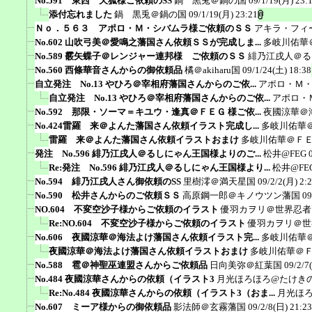
No.591 東西 天狐様ご依頼のSS
鍋 黒兎＠鍋の国
09/1/19(月) 23:
添付忘れました
鍋 黒兎＠鍋の国
09/1/19(月) 23:21
Ｎｏ．５６３ アポロ・Ｍ・シバムラ様ご依頼のＳＳ
アキラ・フィ
No.602 山吹弓美＠愛鳴之藩国さん依頼ＳＳが完成しま...
多岐川佑華
No.589 霰矢蝶子＠レンジャー連邦様 ご依頼のＳＳ
緋乃江戌人＠る
No.560 西條華音さんからの御依頼品
橘＠akiharu国
09/1/24(土) 18:38
自立発注 No.13 やひろ＠宰相府藩国さんからのご依...
アポロ・Ｍ
自立発注 No.13 やひろ＠宰相府藩国さんからのご依...
アポロ・
No.592 那限・ソーマ＝キユウ・逢真＠ＦＥＧ 様ご依...
夜國涼華＠
No.424雷羅 来＠よんた藩国さん依頼イラスト完成し...
多岐川佑華
雷羅 来＠よんた藩国さん依頼イラストおまけ
多岐川佑華＠Ｆ
発注 No.596 緋乃江戌人＠るしにゃん王国様よりのご...
松井@FEG
Re:発注 No.596 緋乃江戌人＠るしにゃん王国様より...
松井@FE
No.594 緋乃江戌人さん御依頼のSS
里樹澪＠満天星国
09/2/2(月) 2:
No.590 松井さんからのご依頼ＳＳ
高原鋼一郎＠キノウツン藩国
09
NO.604 不変空沙子様からご依頼のイラスト
優羽カヲリ＠世界忍者
Re:NO.604 不変空沙子様からご依頼のイラスト
優羽カヲリ＠世
No.606 夜國涼華＠海法よけ藩国さん依頼イラスト完...
多岐川佑華
夜國涼華＠海法よけ藩国さん依頼イラストおまけ
多岐川佑華＠
No.588 雹＠神聖巫連盟さんからご依頼品
日向美弥＠紅葉国
09/2/7
No.484 夜國涼華さんからの依頼（イラスト3
月光ほろほろ@たけき
Re:No.484 夜國涼華さんからの依頼（イラスト3（おま...
月光ほ
No.607 ミーア様からの御依頼品
影法師＠玄霧藩国
09/2/8(日) 21:23