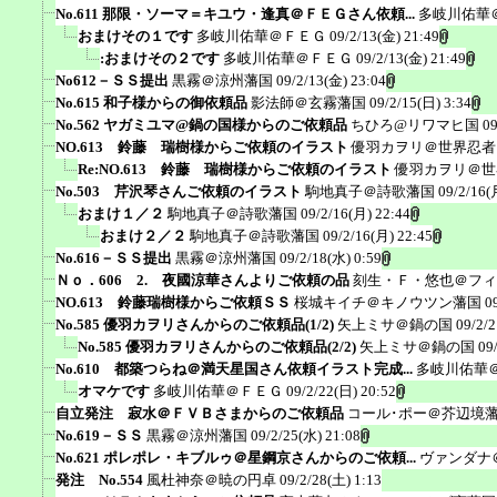
No.611 那限・ソーマ＝キユウ・逢真＠ＦＥＧさん依頼...
多岐川佑華
おまけその１です
多岐川佑華＠ＦＥＧ
09/2/13(金) 21:49
:おまけその２です
多岐川佑華＠ＦＥＧ
09/2/13(金) 21:49
No612－ＳＳ提出
黒霧＠涼州藩国
09/2/13(金) 23:04
No.615 和子様からの御依頼品
影法師＠玄霧藩国
09/2/15(日) 3:34
No.562 ヤガミユマ@鍋の国様からのご依頼品
ちひろ@リワマヒ国
09
NO.613 鈴藤 瑞樹様からご依頼のイラスト
優羽カヲリ＠世界忍者
Re:NO.613 鈴藤 瑞樹様からご依頼のイラスト
優羽カヲリ＠世
No.503 芹沢琴さんご依頼のイラスト
駒地真子＠詩歌藩国
09/2/16(
おまけ１／２
駒地真子＠詩歌藩国
09/2/16(月) 22:44
おまけ２／２
駒地真子＠詩歌藩国
09/2/16(月) 22:45
No.616－ＳＳ提出
黒霧＠涼州藩国
09/2/18(水) 0:59
Ｎｏ．606 2. 夜國涼華さんよりご依頼の品
刻生・Ｆ・悠也＠フィ
NO.613 鈴藤瑞樹様からご依頼ＳＳ
桜城キイチ＠キノウツン藩国
0
No.585 優羽カヲリさんからのご依頼品(1/2)
矢上ミサ＠鍋の国
09/2/2
No.585 優羽カヲリさんからのご依頼品(2/2)
矢上ミサ＠鍋の国
09
No.610 都築つらね＠満天星国さん依頼イラスト完成...
多岐川佑華
オマケです
多岐川佑華＠ＦＥＧ
09/2/22(日) 20:52
自立発注 寂水＠ＦＶＢさまからのご依頼品
コール･ポー＠芥辺境
No.619－ＳＳ
黒霧＠涼州藩国
09/2/25(水) 21:08
No.621 ポレポレ・キブルゥ＠星鋼京さんからのご依頼...
ヴァンダナ
発注 No.554
風杜神奈＠暁の円卓
09/2/28(土) 1:13