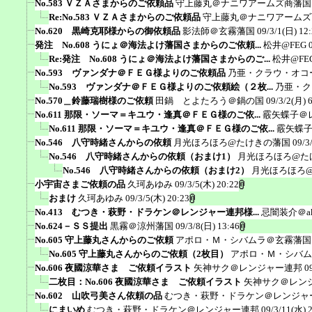
No.583 ＶＺＡさまからのご依頼品
守上藤丸＠ナニワアームズ商藩国
Re:No.583 ＶＺＡさまからのご依頼品
守上藤丸＠ナニワアームズ
No.620 黒崎克耶様からの御依頼品
影法師＠玄霧藩国
09/3/1(日) 12
発注 No.608 うにょ＠海法よけ藩国さまからのご依頼...
松井@FEG
Re:発注 No.608 うにょ＠海法よけ藩国さまからのご...
松井@FE
No.593 ヴァンダナ＠ＦＥＧ様よりのご依頼品
乃亜・クラウ・オコ
No.593 ヴァンダナ＠ＦＥＧ様よりのご依頼絵（２枚...
乃亜・ク
No.570＿鈴藤瑞樹様のご依頼
田鍋 とよたろう＠鍋の国
09/3/2(月) 
No.611 那限・ソーマ＝キユウ・逢真＠ＦＥＧ様のご依...
霰矢蝶子＠
No.611 那限・ソーマ＝キユウ・逢真＠ＦＥＧ様のご依...
霰矢蝶
No.546 八守時緒さんからの依頼
月光ほろほろ@たけきの藩国
09/3
No.546 八守時緒さんからの依頼（おまけ1）
月光ほろほろ@た
No.546 八守時緒さんからの依頼（おまけ2）
月光ほろほろ
小宇宙さまご依頼の品
久珂あゆみ
09/3/5(木) 20:22
おまけ
久珂あゆみ
09/3/5(木) 20:23
No.413 むつき・萩野・ドラケン＠レンジャー連邦様...
忌闇装介＠ak
No.624－ＳＳ提出
黒霧＠涼州藩国
09/3/8(日) 13:46
No.605 守上藤丸さんからのご依頼
アポロ・Ｍ・シバムラ＠玄霧藩国
No.605 守上藤丸さんからのご依頼（2枚目）
アポロ・Ｍ・シバム
No.606 夜國涼華さま ご依頼イラスト
矢神サク＠レンジャー連邦
0
二枚目：No.606 夜國涼華さま ご依頼イラスト
矢神サク＠レン
No.602 山吹弓美さん依頼の品
むつき・萩野・ドラケン＠レンジャ
にまいめ
むつき・萩野・ドラケン＠レンジャー連邦
09/3/11(水) 