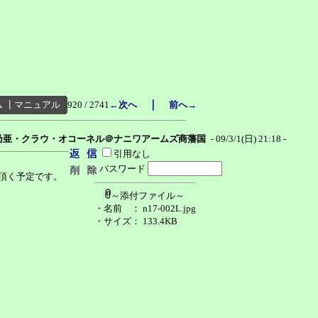
｜
ム
┃
マニュアル
920 / 2741
←次へ
前へ→
乃亜・クラウ・オコーネル＠ナニワアームズ商藩国
- 09/3/1(日) 21:18 -
引用なし
パスワード
頂く予定です。
～添付ファイル～
・名前
： n17-002L.jpg
・サイズ
： 133.4KB